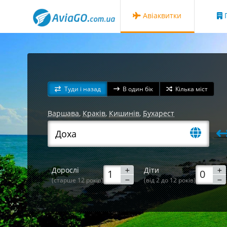
Авіаквитки
Г
Туди і назад
В один бік
Кілька міст
Варшава
,
Краків
,
Кишинів
,
Бухарест
Дорослі
Діти
(старше 12 років)
(від 2 до 12 років)