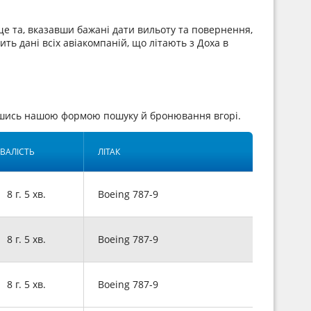
е та, вказавши бажані дати вильоту та повернення,
ить дані всіх авіакомпаній, що літають з Доха в
авшись нашою формою пошуку й бронювання вгорі.
ВАЛІСТЬ
ЛІТАК
8 г. 5 хв.
Boeing 787-9
8 г. 5 хв.
Boeing 787-9
8 г. 5 хв.
Boeing 787-9