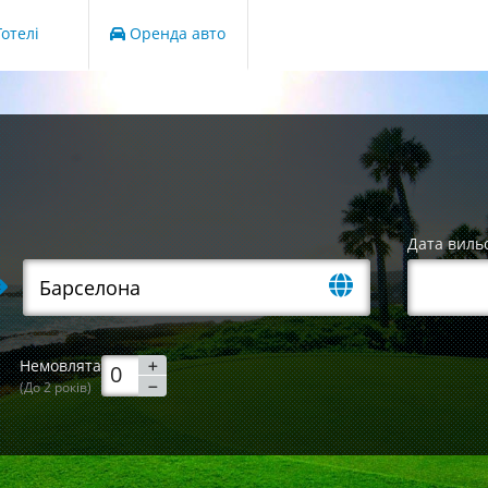
отелі
Оренда авто
Дата виль
Немовлята
(До 2 років)