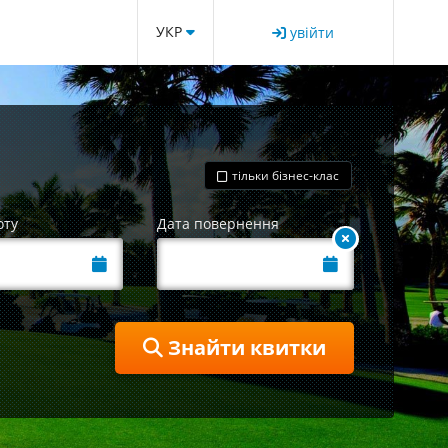
УКР
увійти
тільки бізнес-клас
оту
Дата повернення
Знайти квитки