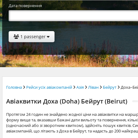
Дата повернення
1 passenger
Головна
Рейси усіх авіакомпаній
Азія
Ліван
Бейрут
Доха–Бе
Авіаквитки Доха (Doha) Бейрут (Beirut)
Протягом 24 годин не знайдено жодної ціни на авіаквитки на марш
форму вище та, вказавши бажані дати вильоту та повернення, кільк
(одночасний або зі зворотним квитком), здійсніть пошук квитків. Си
авіакомпаній, що літають з Доха в Бейрут, та надасть до 200 найкра