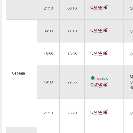
21:10
00:10
Q
09:00
11:10
Q
15:55
18:05
Q
Середа
M
19:00
22:55
Q
4
21:10
23:20
Q