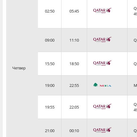
Q
02:50
05:45
4
09:00
11:10
Q
15:50
18:50
Q
Четвер
19:00
22:55
M
Q
19:55
22:05
4
21:00
00:10
Q