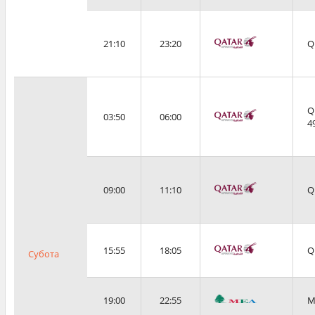
21:10
23:20
Q
Q
03:50
06:00
4
09:00
11:10
Q
15:55
18:05
Q
Субота
19:00
22:55
M