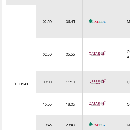
02:50
06:45
M
Q
02:50
05:55
4
09:00
11:10
Q
П'ятниця
15:55
18:05
Q
19:45
23:40
M