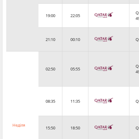
Q
19:00
22:05
4
21:10
00:10
Q
Q
02:50
05:55
4
08:35
11:35
Q
Неділя
15:50
18:50
Q