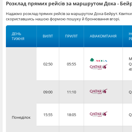
Розклад прямих рейсів за маршрутом Доха - Бей
Надаємо розклад прямих рейсів за маршрутом Доха-Бейрут. Квитки 
скориставшись нашою формою пошуку й бронювання вгорі.
ДЕНЬ
Н
ВИЛІТ
ПРИЛІТ
АВІАКОМПАНІЯ
ТИЖНЯ
Р
M
02:50
05:55
Q
4
09:00
11:10
Q
15:55
18:05
Q
Понеділок