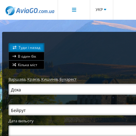
УКР
Туди і назад
В один бік
Кілька міст
Варшава
,
Краків
,
Кишинів
,
Бухарест
Дата вильоту