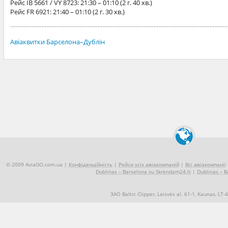
Рейс
IB 5661 / VY 8723
: 21:30 – 01:10 (2 г. 40 хв.)
Рейс
FR 6921
: 21:40 – 01:10 (2 г. 30 хв.)
Авіаквитки Барселона–Дублін
© 2009 AviaGO.com.ua |
Конфіденційність
|
Рейси усіх авіакомпаній
|
Всі авіакомпанії
Dublinas – Barselona su Skrendam24.lt
|
Dublinas – B
ЗАО Baltic Clipper, Laisvės al. 61-1, Kaunas, LT
+370 5 2490909