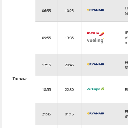
F
06:55
10:25
6
I
09:55
13:35
V
8
F
17:15
20:45
3
П'ятниця
18:55
22:30
E
F
21:45
01:15
6