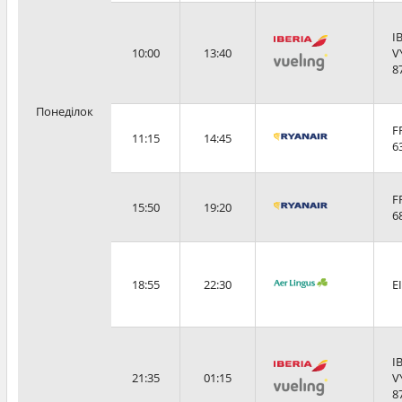
I
10:00
13:40
V
8
Понеділок
F
11:15
14:45
6
F
15:50
19:20
6
18:55
22:30
E
I
21:35
01:15
V
8