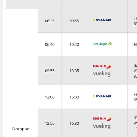
F
06:25
09:55
6
06:40
10:20
E
I
09:55
13:35
V
8
F
12:00
15:30
6
I
12:50
16:30
V
Вівторок
1