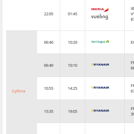
I
22:05
01:45
V
8
06:40
10:20
E
F
06:40
10:10
6
F
10:55
14:25
Субота
6
F
15:35
19:05
3