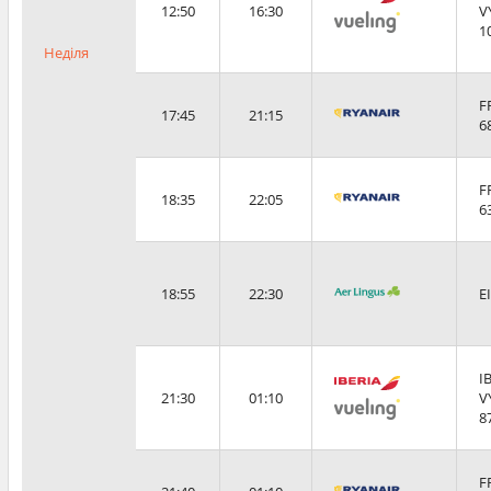
12:50
16:30
V
1
Неділя
F
17:45
21:15
6
F
18:35
22:05
6
18:55
22:30
E
I
21:30
01:10
V
8
F