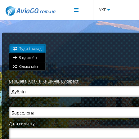
УКР
Туди і назад
В один бік
Кілька міст
Варшава
,
Краків
,
Кишинів
,
Бухарест
Дата вильоту