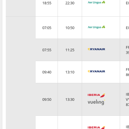
18:55
22:30
E
07:05
10:50
E
F
07:55
11:25
3
F
09:40
13:10
8
I
09:50
13:30
V
8
I