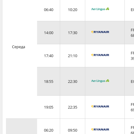
06:40
10:20
E
F
14:00
17:30
6
Середа
F
17:40
21:10
3
18:55
22:30
E
F
19:05
22:35
6
F
06:20
09:50
6