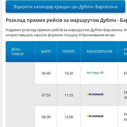
Відкрити календар кращих цін Дублін–Барселона
Розклад прямих рейсів за маршрутом Дублін - Б
Надаємо розклад прямих рейсів за маршрутом Дублін-Барселона. Кв
скориставшись нашою формою пошуку й бронювання вгорі.
ДЕНЬ
Н
ВИЛІТ
ПРИЛІТ
АВІАКОМПАНІЯ
ТИЖНЯ
Р
06:40
10:20
E
F
07:55
11:25
3
F
08:30
12:00
6