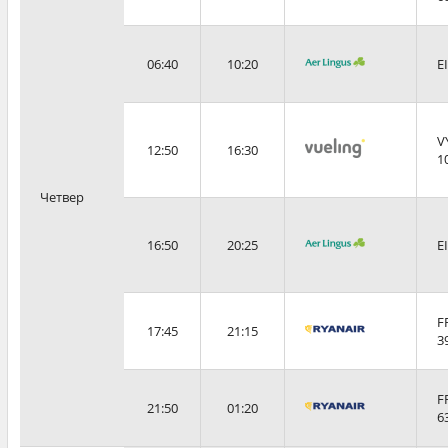
06:40
10:20
E
V
12:50
16:30
1
Четвер
16:50
20:25
E
F
17:45
21:15
3
F
21:50
01:20
6