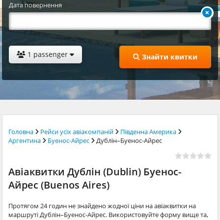
Дата повернення
1 passenger
Знайти квитки
Головна
Рейси усіх авіакомпаній
Південна Америка
Аргентина
Буенос-Айрес
Дублін–Буенос-Айрес
Авіаквитки Дублін (Dublin) Буенос-
Айрес (Buenos Aires)
Протягом 24 годин не знайдено жодної ціни на авіаквитки на
маршруті Дублін–Буенос-Айрес. Використовуйте форму вище та,