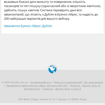
вказавши бажані дати вильоту та повернення, кількість
пасажирів та тип пошуку (одночасний або зі зворотним квитком),
здійсніть пошук квитків. Система перевірить дані всіх
авіакомпаній, що літають з Дублін в Буенос-Айрес, та надасть до
200 найкращих варіантів для вашого вибору.
Авіаквитки Буенос-Айрес–Дублін
© 2009 AviaGO.com.ua |
Конфіденційність
|
Рейси усіх авіакомпаній
|
Всі авіакомпанії
|
Авиабилеты Дублін–Буенос-Айрес, Белорусский сайт
|
Dublinas – Buenos Airės su
Skrendam24.lt
|
Dublinas – Buenos Airės su Avia.lt
ЗАО Baltic Clipper, Laisvės al. 61-1, Kaunas, LT-44304, Литва