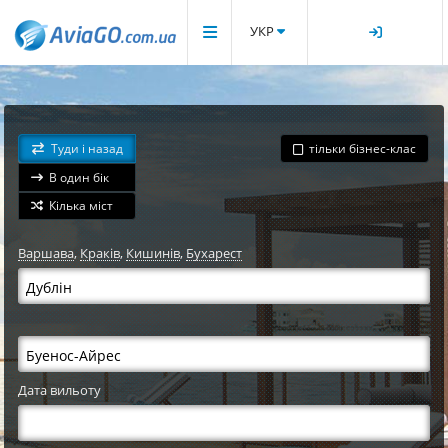
УКР
Туди і назад
тільки бізнес-клас
В один бік
Кілька міст
Варшава
,
Краків
,
Кишинів
,
Бухарест
Дата вильоту