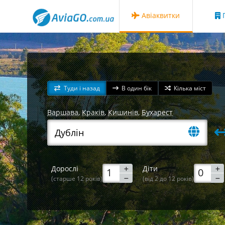
Авіаквитки
Г
Туди і назад
В один бік
Кілька міст
Варшава
,
Краків
,
Кишинів
,
Бухарест
Дорослі
Діти
(старше 12 років)
(від 2 до 12 років)