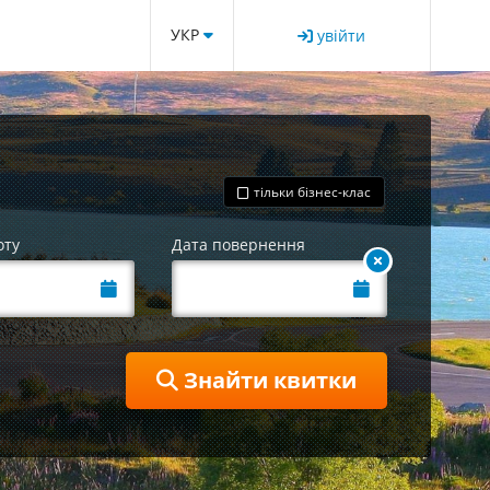
УКР
увійти
тільки бізнес-клас
оту
Дата повернення
Знайти квитки