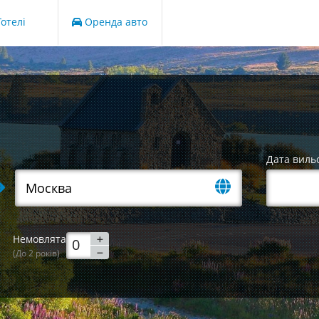
отелі
Оренда авто
Дата виль
Немовлята
(До 2 років)