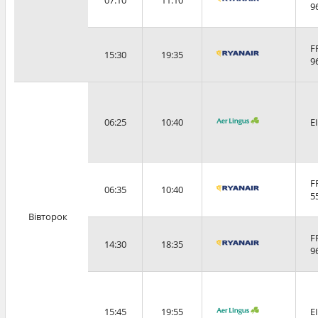
9
F
15:30
19:35
9
06:25
10:40
E
F
06:35
10:40
5
Вівторок
F
14:30
18:35
9
15:45
19:55
E