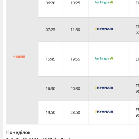
06:20
10:25
E
F
07:25
11:30
5
Неділя
15:45
19:55
E
F
16:30
20:30
9
F
19:50
23:50
9
Понеділок