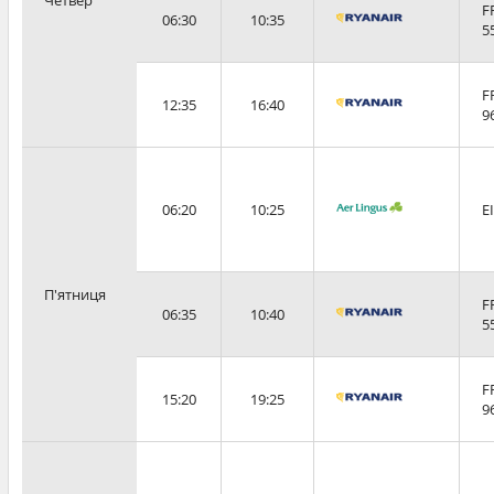
F
06:30
10:35
5
F
12:35
16:40
9
06:20
10:25
E
П'ятниця
F
06:35
10:40
5
F
15:20
19:25
9