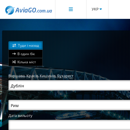
УКР
Туди і назад
В один бік
Кілька міст
Варшава
,
Краків
,
Кишинів
,
Бухарест
Дата вильоту