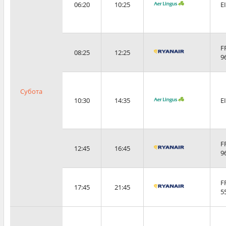
06:20
10:25
E
F
08:25
12:25
9
Субота
10:30
14:35
E
F
12:45
16:45
9
F
17:45
21:45
5