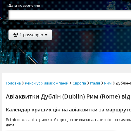
Дата повернення
1 passenger
Головна
Рейси усіх авіакомпаній
Європа
Італія
Рим
Дублін
Авіаквитки Дублін (Dublin) Рим (Rome) від 
Календар кращих цін на авіаквитки за маршрут
Всі ціни вказані в гривнях. Якщо ціна не вказана, натисніть на симв
дати.