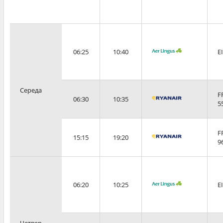
06:25
10:40
E
Середа
F
06:30
10:35
5
F
15:15
19:20
9
06:20
10:25
E
Четвер