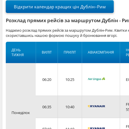
Відкрити календар кращих цін Дублін–Рим
Розклад прямих рейсів за маршрутом Дублін - Р
Надаємо розклад прямих рейсів за маршрутом Дублін-Рим. Квитки н
скориставшись нашою формою пошуку й бронювання вгорі.
ДЕНЬ
Н
ВИЛІТ
ПРИЛІТ
АВІАКОМПАНІЯ
ТИЖНЯ
Р
06:20
10:25
E
F
06:35
10:40
5
Понеділок
F
07:10
11:10