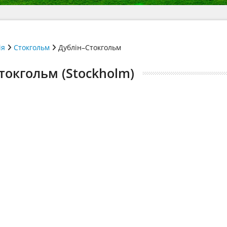
ія
Стокгольм
Дублін–Стокгольм
Стокгольм (Stockholm)