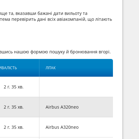
ще та, вказавши бажані дати вильоту та
стема перевірить дані всіх авіакомпаній, що літають
тавшись нашою формою пошуку й бронювання вгорі.
ИВАЛІСТЬ
ЛІТАК
2 г. 35 хв.
2 г. 35 хв.
Airbus A320neo
2 г. 35 хв.
Airbus A320neo