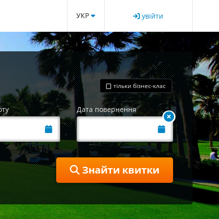
УКР
увійти
тільки бізнес-клас
оту
Дата повернення
Знайти квитки