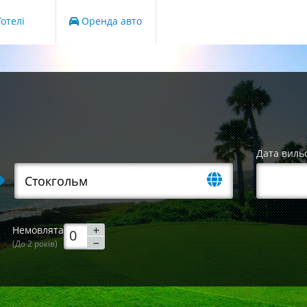
отелі
Оренда авто
Дата виль
Немовлята
(До 2 років)