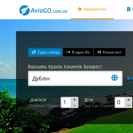
Авіаквитки
Г
Туди і назад
В один бік
Кілька міст
Варшава
,
Краків
,
Кишинів
,
Бухарест
Дорослі
Діти
(старше 12 років)
(від 2 до 12 років)