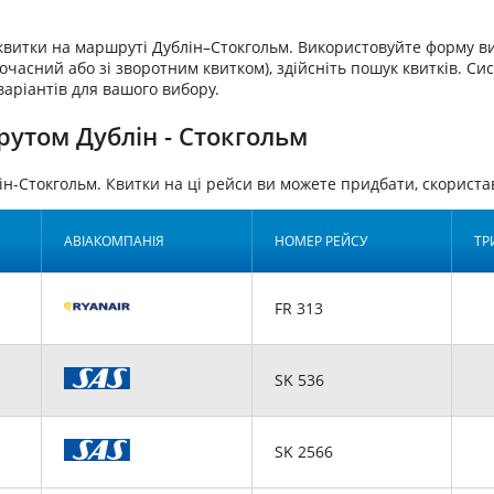
аквитки на маршруті Дублін–Стокгольм. Використовуйте форму ви
очасний або зі зворотним квитком), здійсніть пошук квитків. Си
варіантів для вашого вибору.
утом Дублін - Стокгольм
ін-Стокгольм. Квитки на ці рейси ви можете придбати, скорис
АВІАКОМПАНІЯ
НОМЕР РЕЙСУ
ТР
FR 313
SK 536
SK 2566