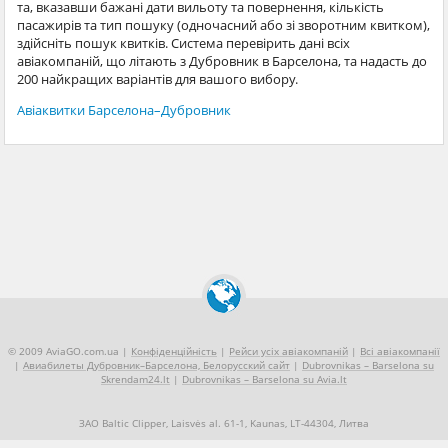
та, вказавши бажані дати вильоту та повернення, кількість
пасажирів та тип пошуку (одночасний або зі зворотним квитком),
здійсніть пошук квитків. Система перевірить дані всіх
авіакомпаній, що літають з Дубровник в Барселона, та надасть до
200 найкращих варіантів для вашого вибору.
Авіаквитки Барселона–Дубровник
© 2009 AviaGO.com.ua |
Конфіденційність
|
Рейси усіх авіакомпаній
|
Всі авіакомпанії
|
Авиабилеты Дубровник–Барселона, Белорусский сайт
|
Dubrovnikas – Barselona su
Skrendam24.lt
|
Dubrovnikas – Barselona su Avia.lt
ЗАО Baltic Clipper, Laisvės al. 61-1, Kaunas, LT-44304, Литва