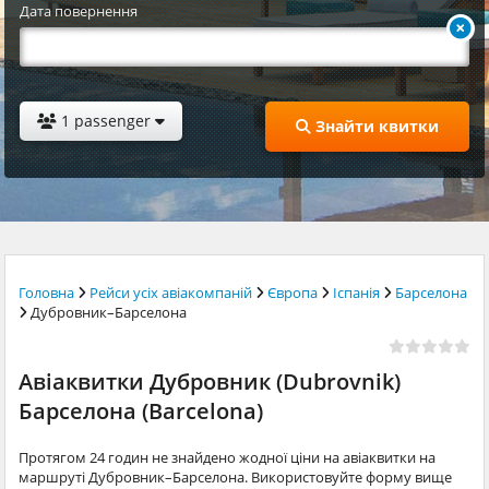
Дата повернення
1 passenger
Знайти квитки
Головна
Рейси усіх авіакомпаній
Європа
Іспанія
Барселона
Дубровник–Барселона
Авіаквитки Дубровник (Dubrovnik)
Барселона (Barcelona)
Протягом 24 годин не знайдено жодної ціни на авіаквитки на
маршруті Дубровник–Барселона. Використовуйте форму вище