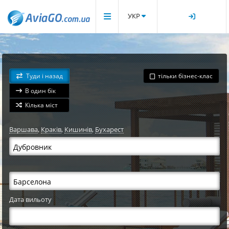
УКР
Туди і назад
тільки бізнес-клас
В один бік
Кілька міст
Варшава
,
Краків
,
Кишинів
,
Бухарест
Дата вильоту