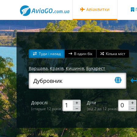
Авіаквитки
Г
Туди і назад
В один бік
Кілька міст
Варшава
,
Краків
,
Кишинів
,
Бухарест
Дорослі
Діти
(старше 12 років)
(від 2 до 12 років)