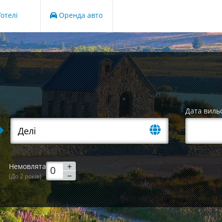
отелі
Оренда авто
Дата виль
Немовлята
(До 2 років)