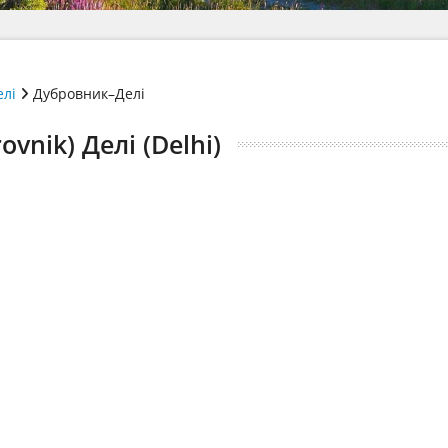
елі
Дубровник–Делі
nik) Делі (Delhi)