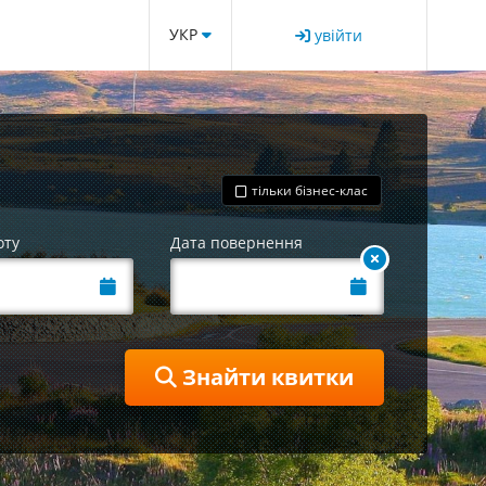
УКР
увійти
тільки бізнес-клас
оту
Дата повернення
Знайти квитки