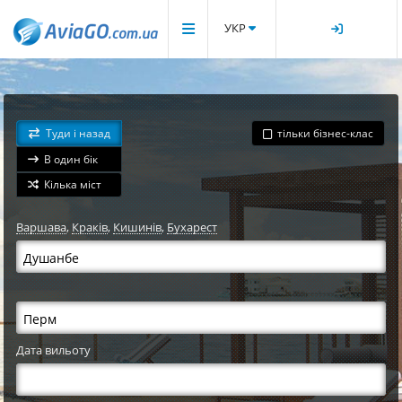
УКР
Туди і назад
тільки бізнес-клас
В один бік
Кілька міст
Варшава
,
Краків
,
Кишинів
,
Бухарест
Дата вильоту