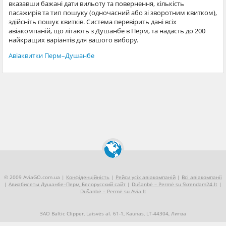
вказавши бажані дати вильоту та повернення, кількість
пасажирів та тип пошуку (одночасний або зі зворотним квитком),
здійсніть пошук квитків. Система перевірить дані всіх
авіакомпаній, що літають з Душанбе в Перм, та надасть до 200
найкращих варіантів для вашого вибору.
Авіаквитки Перм–Душанбе
© 2009 AviaGO.com.ua |
Конфіденційність
|
Рейси усіх авіакомпаній
|
Всі авіакомпанії
|
Авиабилеты Душанбе–Перм, Белорусский сайт
|
Dušanbė – Permė su Skrendam24.lt
|
Dušanbė – Permė su Avia.lt
ЗАО Baltic Clipper, Laisvės al. 61-1, Kaunas, LT-44304, Литва