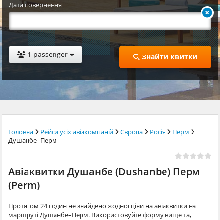
Дата повернення
1 passenger
Знайти квитки
Головна
Рейси усіх авіакомпаній
Європа
Росія
Перм
Душанбе–Перм
Авіаквитки Душанбе (Dushanbe) Перм
(Perm)
Протягом 24 годин не знайдено жодної ціни на авіаквитки на
маршруті Душанбе–Перм. Використовуйте форму вище та,