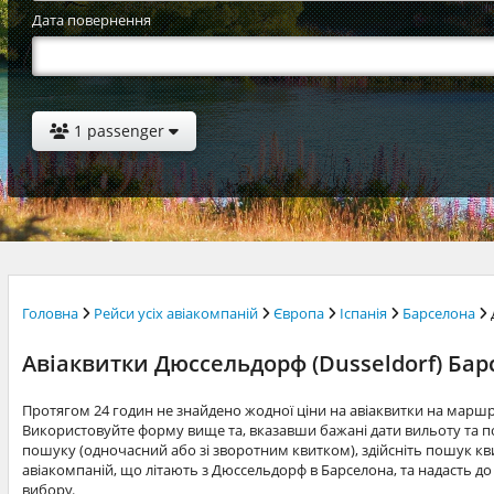
Дата повернення
1 passenger
Головна
Рейси усіх авіакомпаній
Європа
Іспанія
Барселона
Авіаквитки Дюссельдорф (Dusseldorf) Бар
Протягом 24 годин не знайдено жодної ціни на авіаквитки на марш
Використовуйте форму вище та, вказавши бажані дати вильоту та по
пошуку (одночасний або зі зворотним квитком), здійсніть пошук квит
авіакомпаній, що літають з Дюссельдорф в Барселона, та надасть д
вибору.