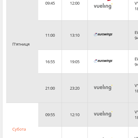
09:45
12:00
V
1
E
11:00
13:10
9
П'ятниця
E
16:55
19:05
9
V
21:00
23:20
1
V
09:55
12:10
1
Субота