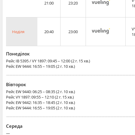
V
21:00
23:20
1
V
Неділя
20:40
23:00
1
Понеділок
Рейс
IB 5395 / VY 1897
: 09:45 – 12:00 (2 г. 15 хв.)
Рейс
EW 9444
: 16:55 – 19:05 (2 г. 10 хв.)
Вівторок
Рейс
EW 9440
: 06:25 – 08:35 (2 г. 10 хв.)
Рейс
VY 1897
: 09:55 – 12:10 (2 г. 15 хв.)
Рейс
EW 9442
: 16:35 – 18:45 (2 г. 10 хв.)
Рейс
EW 9444
: 16:55 – 19:05 (2 г. 10 хв.)
Середа
—