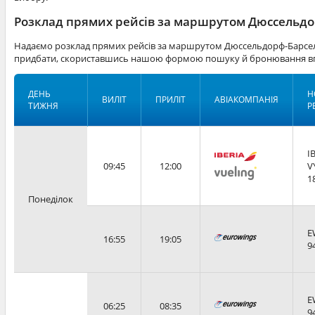
Розклад прямих рейсів за маршрутом Дюссельдо
Надаємо розклад прямих рейсів за маршрутом Дюссельдорф-Барсело
придбати, скориставшись нашою формою пошуку й бронювання вг
ДЕНЬ
Н
ВИЛІТ
ПРИЛІТ
АВІАКОМПАНІЯ
ТИЖНЯ
Р
I
09:45
12:00
V
1
Понеділок
E
16:55
19:05
9
E
06:25
08:35
9