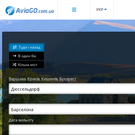
УКР
Туди і назад
В один бік
Кілька міст
Варшава
,
Краків
,
Кишинів
,
Бухарест
Дата вильоту