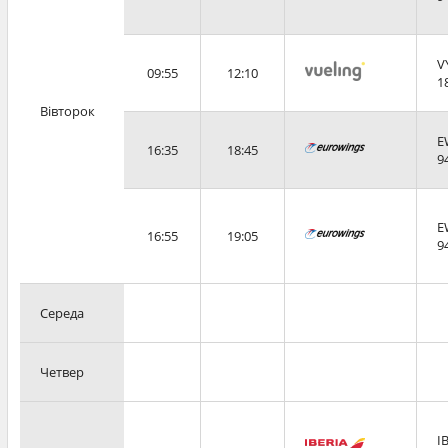
V
09:55
12:10
1
Вівторок
E
16:35
18:45
9
E
16:55
19:05
9
Середа
Четвер
I