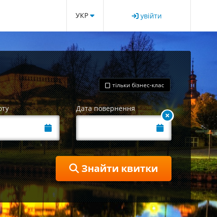
УКР
увійти
тільки бізнес-клас
оту
Дата повернення
Знайти квитки