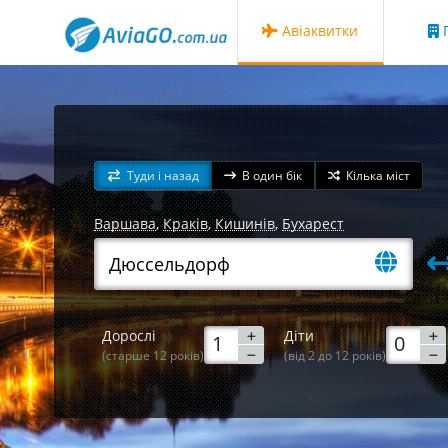
Авіаквитки
Г
Туди і назад
В один бік
Кілька міст
Варшава
,
Краків
,
Кишинів
,
Бухарест
Дорослі
Діти
(старше 12 років)
(від 2 до 12 років)