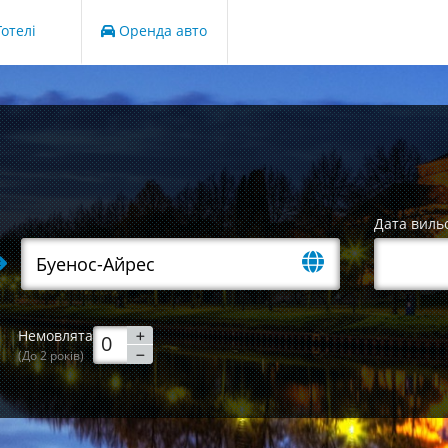
отелі
Оренда авто
Дата виль
Немовлята
(До 2 років)