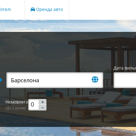
отелі
Оренда авто
Дата виль
Немовлята
(До 2 років)