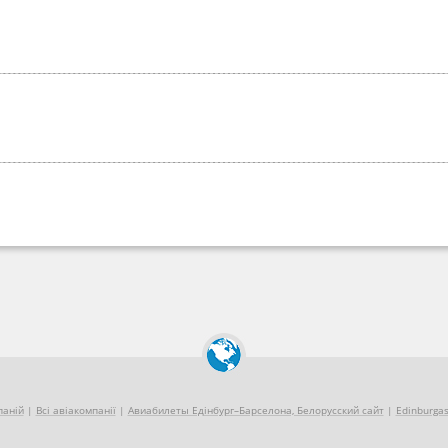
паній
|
Всі авіакомпанії
|
Авиабилеты Едінбург–Барселона, Белорусский сайт
|
Edinburgas