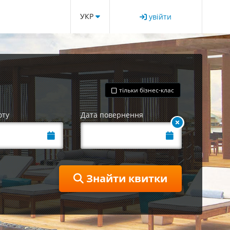
УКР
увійти
тільки бізнес-клас
оту
Дата повернення
Знайти квитки