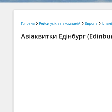
Головна
Рейси усіх авіакомпаній
Європа
Іспан
Авіаквитки Едінбург (Edinbu