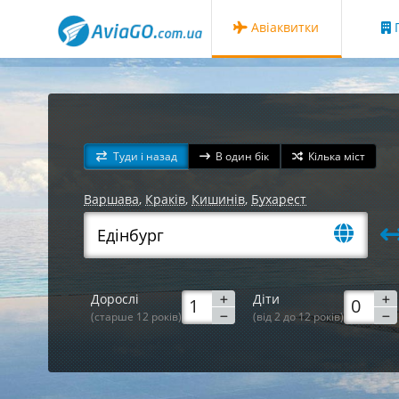
Авіаквитки
Г
Туди і назад
В один бік
Кілька міст
Варшава
,
Краків
,
Кишинів
,
Бухарест
Дорослі
Діти
(старше 12 років)
(від 2 до 12 років)