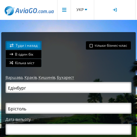
УКР
Туди і назад
тільки бізнес-клас
В один бік
Кілька міст
Варшава
,
Краків
,
Кишинів
,
Бухарест
Дата вильоту