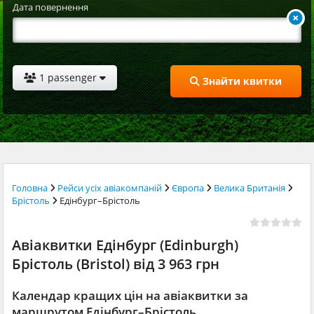
Дата повернення
1 passenger
Знайти квитки
Головна
Рейси усіх авіакомпаній
Європа
Велика Британія
Брістоль
Едінбург–Брістоль
Авіаквитки Едінбург (Edinburgh)
Брістоль (Bristol) від 3 963 грн
Календар кращих цін на авіаквитки за
маршрутом Едінбург–Брістоль