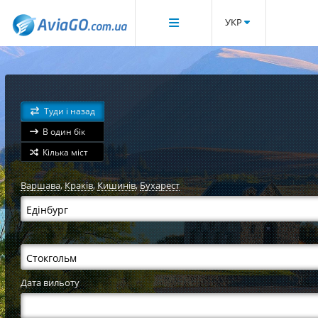
УКР
Туди і назад
В один бік
Кілька міст
Варшава
,
Краків
,
Кишинів
,
Бухарест
Дата вильоту