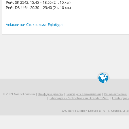
Рейс
SK 2542
: 15:45 – 18:55 (2 г. 10 хв.)
Рейс
D8 4464
: 20:30 – 23:40 (2 г. 10 хв.)
Авіаквитки Стокгольм–Едінбург
© 2009 AviaGO.com.ua |
Конфіденційність
|
Рейси усіх авіакомпаній
|
Всі авіакомпанії
|
Edinburgas – Stokholmas su Skrendam24.lt
|
Edinburgas –
ЗАО Baltic Clipper, Laisvės al. 61-1, Kaunas, LT-
+370 5 2490909