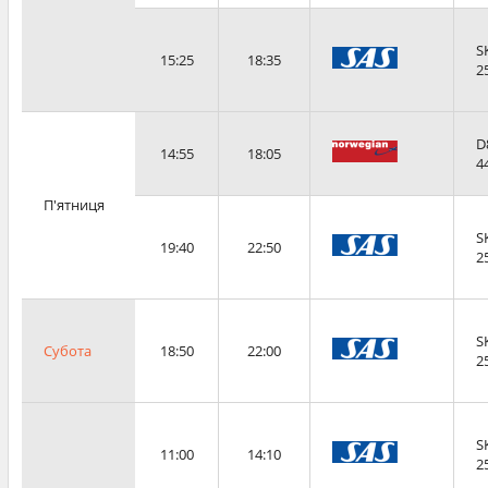
S
15:25
18:35
2
D
14:55
18:05
4
П'ятниця
S
19:40
22:50
2
S
Субота
18:50
22:00
2
S
11:00
14:10
2