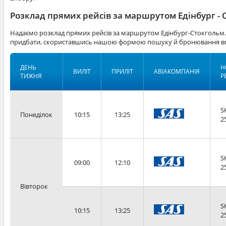
Розклад прямих рейсів за маршрутом Едінбург - 
Надаємо розклад прямих рейсів за маршрутом Едінбург-Стокгольм. 
придбати, скориставшись нашою формою пошуку й бронювання вг
ДЕНЬ
Н
ВИЛІТ
ПРИЛІТ
АВІАКОМПАНІЯ
ТИЖНЯ
Р
S
Понеділок
10:15
13:25
2
S
09:00
12:10
2
Вівторок
S
10:15
13:25
2