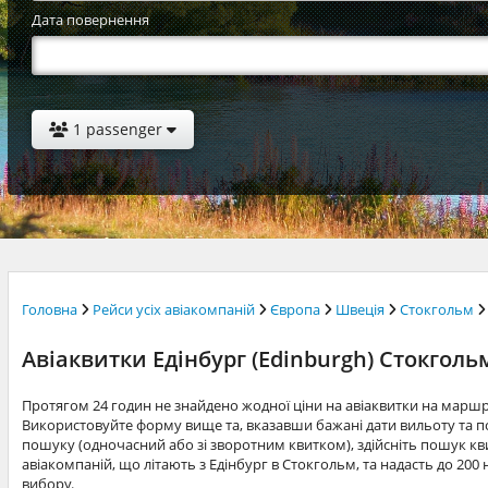
Дата повернення
1 passenger
Головна
Рейси усіх авіакомпаній
Європа
Швеція
Стокгольм
Авіаквитки Едінбург (Edinburgh) Стокголь
Протягом 24 годин не знайдено жодної ціни на авіаквитки на маршр
Використовуйте форму вище та, вказавши бажані дати вильоту та по
пошуку (одночасний або зі зворотним квитком), здійсніть пошук квит
авіакомпаній, що літають з Едінбург в Стокгольм, та надасть до 20
вибору.