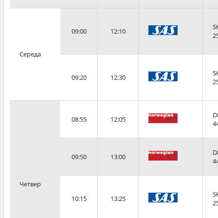
S
09:00
12:10
2
Середа
S
09:20
12:30
2
D
08:55
12:05
4
D
09:50
13:00
4
Четвер
S
10:15
13:25
2