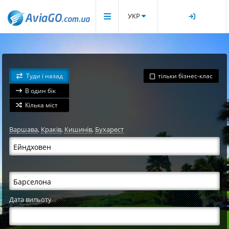
УКР
Туди і назад
тільки бізнес-клас
В один бік
Кілька міст
Варшава
,
Краків
,
Кишинів
,
Бухарест
Дата вильоту