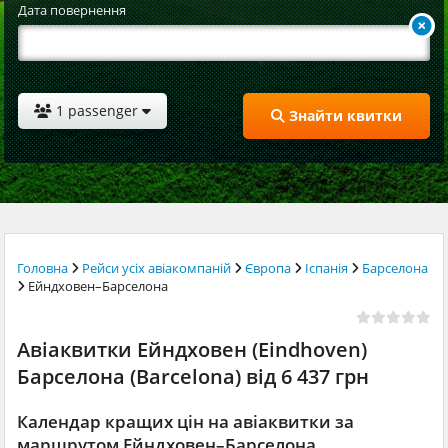
Дата повернення
1 passenger
Знайти квитки
Головна
Рейси усіх авіакомпаній
Європа
Іспанія
Барселона
Ейндховен–Барселона
Авіаквитки Ейндховен (Eindhoven)
Барселона (Barcelona) від 6 437 грн
Календар кращих цін на авіаквитки за
маршрутом Ейндховен–Барселона