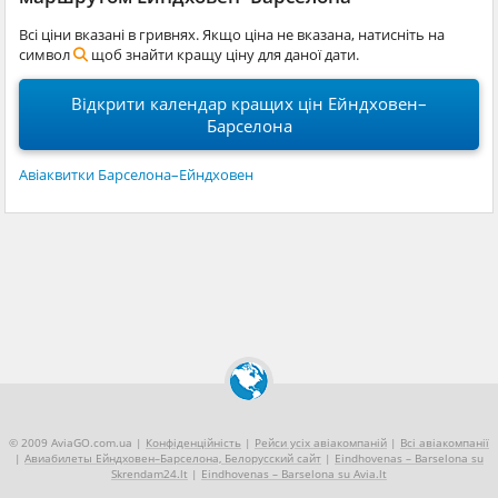
Всі ціни вказані в гривнях. Якщо ціна не вказана, натисніть на
символ
щоб знайти кращу ціну для даної дати.
Відкрити календар кращих цін Ейндховен–
Барселона
Авіаквитки Барселона–Ейндховен
© 2009 AviaGO.com.ua |
Конфіденційність
|
Рейси усіх авіакомпаній
|
Всі авіакомпанії
|
Авиабилеты Ейндховен–Барселона, Белорусский сайт
|
Eindhovenas – Barselona su
Skrendam24.lt
|
Eindhovenas – Barselona su Avia.lt