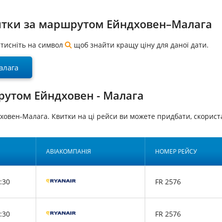
витки за маршрутом Ейндховен–Малага
натисніть на символ
щоб знайти кращу ціну для даної дати.
алага
рутом Ейндховен - Малага
дховен-Малага. Квитки на ці рейси ви можете придбати, скор
АВІАКОМПАНІЯ
НОМЕР РЕЙСУ
:30
FR 2576
:30
FR 2576