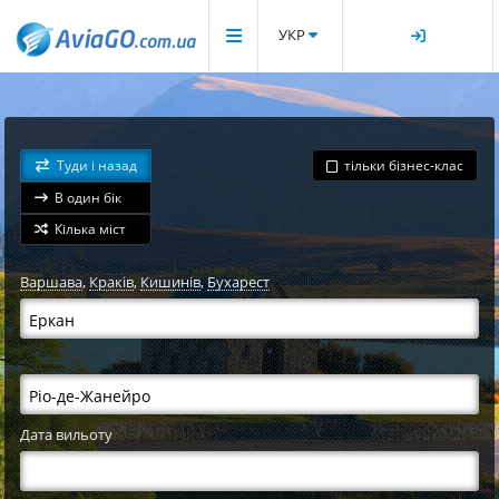
УКР
Туди і назад
тільки бізнес-клас
В один бік
Кілька міст
Варшава
,
Краків
,
Кишинів
,
Бухарест
Дата вильоту