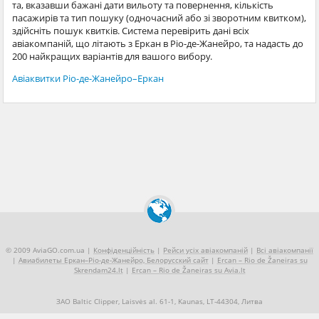
та, вказавши бажані дати вильоту та повернення, кількість
пасажирів та тип пошуку (одночасний або зі зворотним квитком),
здійсніть пошук квитків. Система перевірить дані всіх
авіакомпаній, що літають з Еркан в Ріо-де-Жанейро, та надасть до
200 найкращих варіантів для вашого вибору.
Авіаквитки Ріо-де-Жанейро–Еркан
© 2009 AviaGO.com.ua |
Конфіденційність
|
Рейси усіх авіакомпаній
|
Всі авіакомпанії
|
Авиабилеты Еркан–Ріо-де-Жанейро, Белорусский сайт
|
Ercan – Rio de Žaneiras su
Skrendam24.lt
|
Ercan – Rio de Žaneiras su Avia.lt
ЗАО Baltic Clipper, Laisvės al. 61-1, Kaunas, LT-44304, Литва