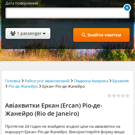
Дата повернення
1 passenger
Знайти квитки
Головна
Рейси усіх авіакомпаній
Південна Америка
Бразилія
Ріо-де-Жанейро
Еркан–Ріо-де-Жанейро
Авіаквитки Еркан (Ercan) Ріо-де-
Жанейро (Rio de Janeiro)
Протягом 24 годин не знайдено жодної ціни на авіаквитки на
маршруті Еркан–Ріо-де-Жанейро. Використовуйте форму вище