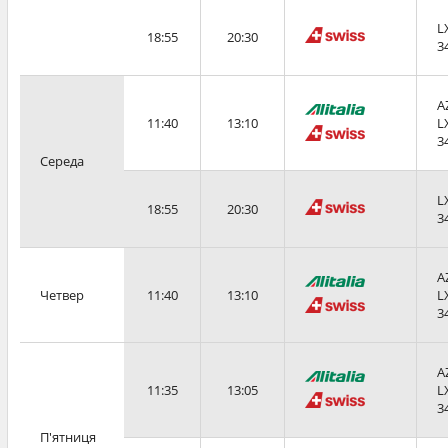
L
18:55
20:30
3
A
11:40
13:10
L
3
Середа
L
18:55
20:30
3
A
Четвер
11:40
13:10
L
3
A
11:35
13:05
L
3
П'ятниця