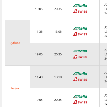
A
19:05
20:35
L
3
A
11:35
13:05
L
3
Субота
A
19:05
20:35
L
3
A
11:40
13:10
L
3
Неділя
A
19:05
20:35
L
3