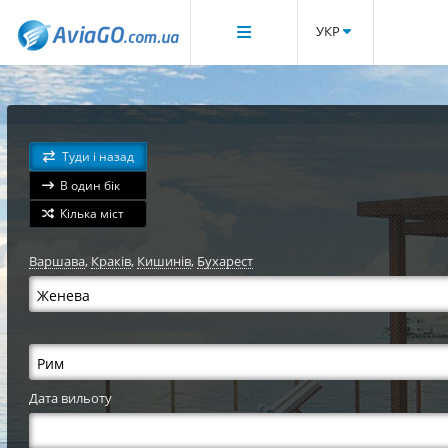
УКР
Туди і назад
В один бік
Кілька міст
Варшава
,
Краків
,
Кишинів
,
Бухарест
Дата вильоту