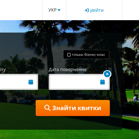
УКР
увійти
тільки бізнес-клас
оту
Дата повернення
Знайти квитки