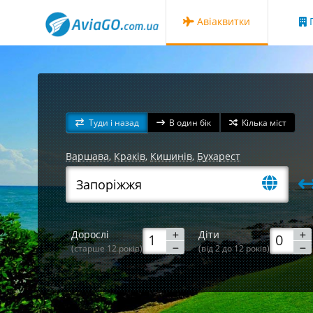
Авіаквитки
Г
Туди і назад
В один бік
Кілька міст
Варшава
,
Краків
,
Кишинів
,
Бухарест
Дорослі
Діти
(старше 12 років)
(від 2 до 12 років)