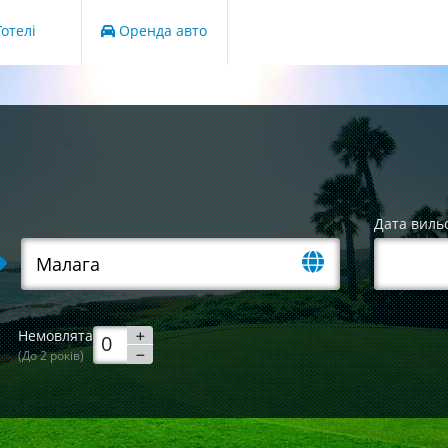
отелі
Оренда авто
Дата виль
Немовлята
(До 2 років)