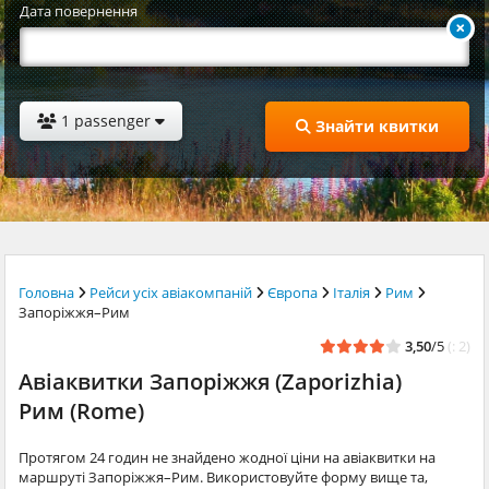
Дата повернення
1 passenger
Знайти квитки
Головна
Рейси усіх авіакомпаній
Європа
Італія
Рим
Запоріжжя–Рим
3,50
/5
(: 2)
Авіаквитки Запоріжжя (Zaporizhia)
Рим (Rome)
Протягом 24 годин не знайдено жодної ціни на авіаквитки на
маршруті Запоріжжя–Рим. Використовуйте форму вище та,