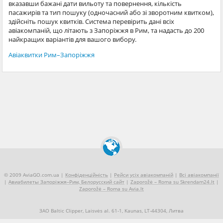
вказавши бажані дати вильоту та повернення, кількість
пасажирів та тип пошуку (одночасний або зі зворотним квитком),
здійсніть пошук квитків. Система перевірить дані всіх
авіакомпаній, що літають з Запоріжжя в Рим, та надасть до 200
найкращих варіантів для вашого вибору.
Авіаквитки Рим–Запоріжжя
© 2009 AviaGO.com.ua |
Конфіденційність
|
Рейси усіх авіакомпаній
|
Всі авіакомпанії
|
Авиабилеты Запоріжжя–Рим, Белорусский сайт
|
Zaporožė – Roma su Skrendam24.lt
|
Zaporožė – Roma su Avia.lt
ЗАО Baltic Clipper, Laisvės al. 61-1, Kaunas, LT-44304, Литва