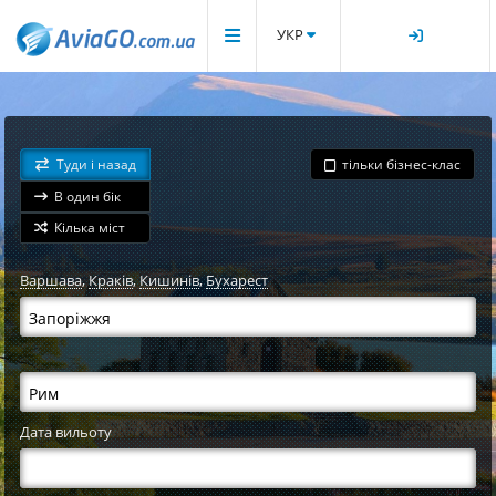
УКР
Туди і назад
тільки бізнес-клас
В один бік
Кілька міст
Варшава
,
Краків
,
Кишинів
,
Бухарест
Дата вильоту