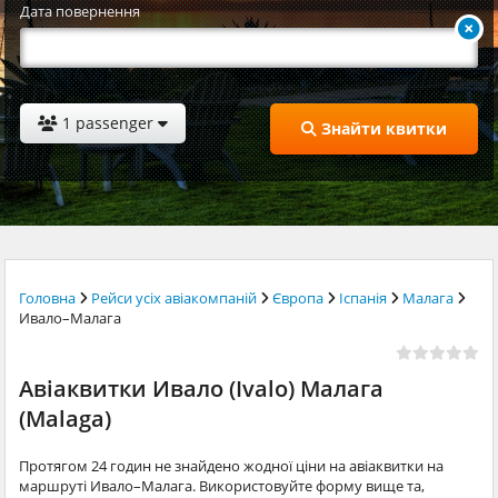
Дата повернення
1 passenger
Знайти квитки
Головна
Рейси усіх авіакомпаній
Європа
Іспанія
Малага
Ивало–Малага
Авіаквитки Ивало (Ivalo) Малага
(Malaga)
Протягом 24 годин не знайдено жодної ціни на авіаквитки на
маршруті Ивало–Малага. Використовуйте форму вище та,