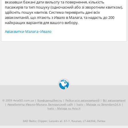
вказавши бажані дати вильоту та повернення, кількість
пасажирів та тип пошуку (одночасний або зі зворотним квитком),
здійсніть пошук квитків. Система перевірить дані всіх
авіакомпаній, що літають з Ивало в Малага, та надасть до 200
найкращих варіантів для вашого вибору.
Авіаквитки Малага–Ивало
© 2009 AviaGO.com.ua |
Конфіденційність
|
Рейси усіх авіакомпаній
|
Всі авіакомпанії
|
Авиабилеты Ивало–Малага, Белорусский сайт
|
Ivalo – Malaga su Skrendam24.lt
|
Ivalo – Malaga su Avia.lt
ЗАО Baltic Clipper, Laisvės al. 61-1, Kaunas, LT-44304, Литва