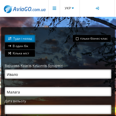
УКР
Туди і назад
тільки бізнес-клас
В один бік
Кілька міст
Варшава
,
Краків
,
Кишинів
,
Бухарест
Дата вильоту