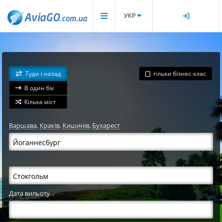
УКР
Туди і назад
тільки бізнес-клас
В один бік
Кілька міст
Варшава
,
Краків
,
Кишинів
,
Бухарест
Дата вильоту