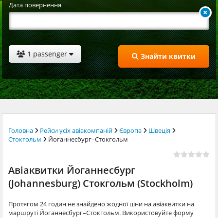
Дата повернення
1 passenger
Знайти квитки
Головна
Рейси усіх авіакомпаній
Європа
Швеція
Стокгольм
Йоганнесбург–Стокгольм
Авіаквитки Йоганнесбург
(Johannesburg) Стокгольм (Stockholm)
Протягом 24 годин не знайдено жодної ціни на авіаквитки на
маршруті Йоганнесбург–Стокгольм. Використовуйте форму