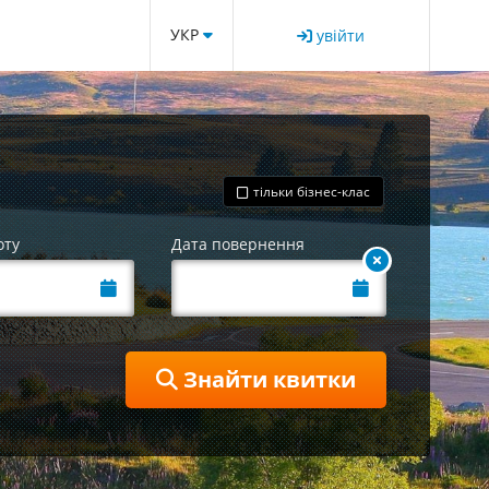
УКР
увійти
тільки бізнес-клас
оту
Дата повернення
Знайти квитки