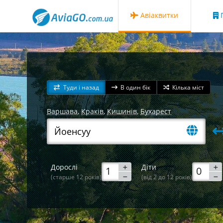
Авіаквитки
Г
Туди і назад
В один бік
Кілька міст
Варшава
,
Краків
,
Кишинів
,
Бухарест
Дорослі
Діти
(старше 12 років)
(від 2 до 12 років)