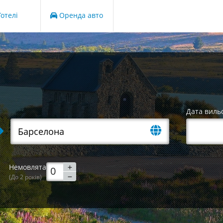
отелі
Оренда авто
Дата виль
Немовлята
(До 2 років)