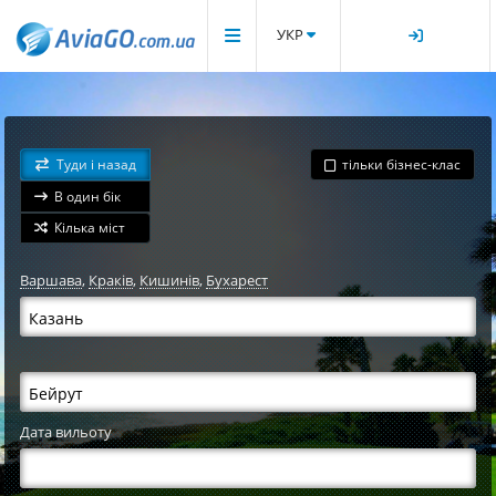
УКР
Туди і назад
тільки бізнес-клас
В один бік
Кілька міст
Варшава
,
Краків
,
Кишинів
,
Бухарест
Дата вильоту