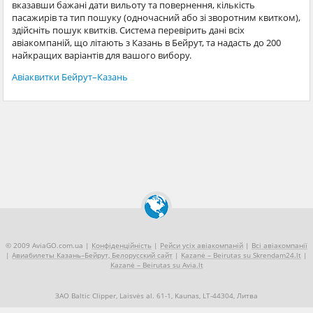
вказавши бажані дати вильоту та повернення, кількість
пасажирів та тип пошуку (одночасний або зі зворотним квитком),
здійсніть пошук квитків. Система перевірить дані всіх
авіакомпаній, що літають з Казань в Бейрут, та надасть до 200
найкращих варіантів для вашого вибору.
Авіаквитки Бейрут–Казань
© 2009 AviaGO.com.ua |
Конфіденційність
|
Рейси усіх авіакомпаній
|
Всі авіакомпанії
|
Авиабилеты Казань–Бейрут, Белорусский сайт
|
Kazanė – Beirutas su Skrendam24.lt
|
Kazanė – Beirutas su Avia.lt
ЗАО Baltic Clipper, Laisvės al. 61-1, Kaunas, LT-44304, Литва