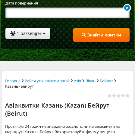
Дата повернення
1 passenger
Знайти квитки
Головна
Рейси усіх авіакомпаній
Азія
Ліван
Бейрут
Казань–Бейрут
Авіаквитки Казань (Kazan) Бейрут
(Beirut)
Протягом 24 годин не знайдено жодної ціни на авіаквитки на
маршруті Казань–Бейрут. Використовуйте форму вище та,