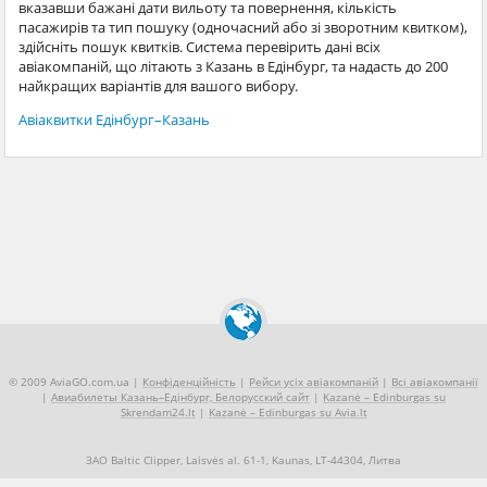
вказавши бажані дати вильоту та повернення, кількість
пасажирів та тип пошуку (одночасний або зі зворотним квитком),
здійсніть пошук квитків. Система перевірить дані всіх
авіакомпаній, що літають з Казань в Едінбург, та надасть до 200
найкращих варіантів для вашого вибору.
Авіаквитки Едінбург–Казань
© 2009 AviaGO.com.ua |
Конфіденційність
|
Рейси усіх авіакомпаній
|
Всі авіакомпанії
|
Авиабилеты Казань–Едінбург, Белорусский сайт
|
Kazanė – Edinburgas su
Skrendam24.lt
|
Kazanė – Edinburgas su Avia.lt
ЗАО Baltic Clipper, Laisvės al. 61-1, Kaunas, LT-44304, Литва