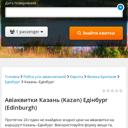
Дата повернення
1 passenger
Знайти квитки
Головна
Рейси усіх авіакомпаній
Європа
Велика Британія
Едінбург
Казань–Едінбург
Авіаквитки Казань (Kazan) Едінбург
(Edinburgh)
Протягом 24 годин не знайдено жодної ціни на авіаквитки на
маршруті Казань–Едінбург. Використовуйте форму вище та,