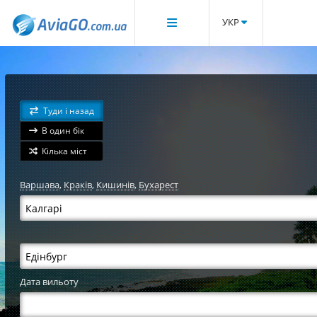
УКР
Туди і назад
В один бік
Кілька міст
Варшава
,
Краків
,
Кишинів
,
Бухарест
Дата вильоту