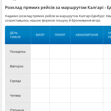
Розклад прямих рейсів за маршрутом Калгарі - Е
Надаємо розклад прямих рейсів за маршрутом Калгарі-Едінбург. Кви
скориставшись нашою формою пошуку й бронювання вгорі.
ДЕНЬ
Н
ВИЛІТ
ПРИЛІТ
АВІАКОМПАНІЯ
ТИЖНЯ
Р
Понеділок
Вівторок
Середа
Четвер
П'ятниця