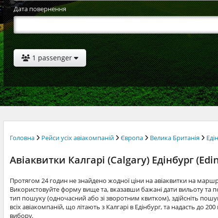
Дата повернення
1 passenger
Головна
Рейси усіх авіакомпаній
Європа
Велика Британія
Еді
Авіаквитки Калгарі (Calgary) Едінбург (Edi
Протягом 24 годин не знайдено жодної ціни на авіаквитки на маршру
Використовуйте форму вище та, вказавши бажані дати вильоту та по
тип пошуку (одночасний або зі зворотним квитком), здійсніть пошук
всіх авіакомпаній, що літають з Калгарі в Едінбург, та надасть до 2
вибору.