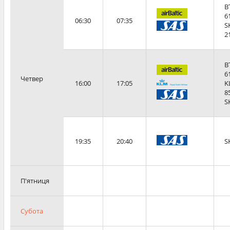
B
6
06:30
07:35
S
2
B
6
Четвер
16:00
17:05
K
8
S
19:35
20:40
S
П'ятниця
Субота