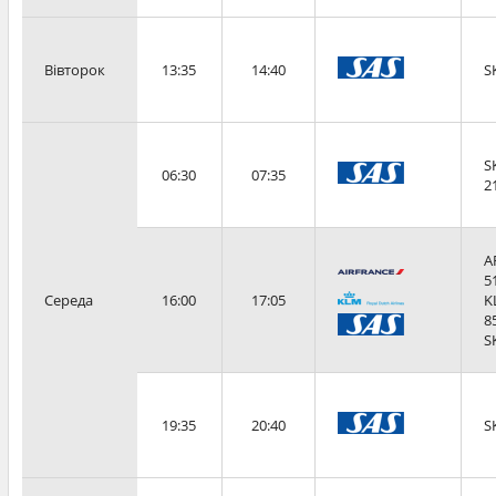
Вівторок
13:35
14:40
S
S
06:30
07:35
2
A
5
Середа
16:00
17:05
K
8
S
19:35
20:40
S