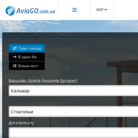
УКР
Туди і назад
В один бік
Кілька міст
Варшава
,
Краків
,
Кишинів
,
Бухарест
Дата вильоту