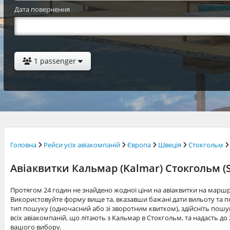
Дата повернення
1 passenger
Головна
Рейси усіх авіакомпаній
Європа
Швеція
Стокгольм
Авіаквитки Кальмар (Kalmar) Стокгольм (
Протягом 24 годин не знайдено жодної ціни на авіаквитки на марш
Використовуйте форму вище та, вказавши бажані дати вильоту та по
тип пошуку (одночасний або зі зворотним квитком), здійсніть пошук
всіх авіакомпаній, що літають з Кальмар в Стокгольм, та надасть до
вашого вибору.