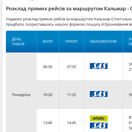
Розклад прямих рейсів за маршрутом Кальмар - 
Надаємо розклад прямих рейсів за маршрутом Кальмар-Стокгольм. 
придбати, скориставшись нашою формою пошуку й бронювання вг
ДЕНЬ
Н
ВИЛІТ
ПРИЛІТ
АВІАКОМПАНІЯ
ТИЖНЯ
Р
S
06:30
07:35
2
Понеділок
10:20
11:25
S
B
13:40
14:45
6
S