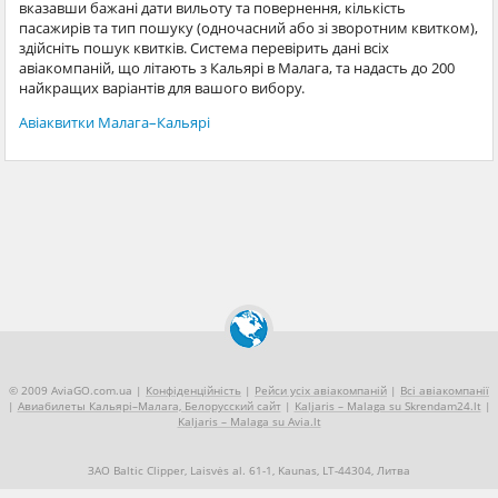
вказавши бажані дати вильоту та повернення, кількість
пасажирів та тип пошуку (одночасний або зі зворотним квитком),
здійсніть пошук квитків. Система перевірить дані всіх
авіакомпаній, що літають з Кальярі в Малага, та надасть до 200
найкращих варіантів для вашого вибору.
Авіаквитки Малага–Кальярі
© 2009 AviaGO.com.ua |
Конфіденційність
|
Рейси усіх авіакомпаній
|
Всі авіакомпанії
|
Авиабилеты Кальярі–Малага, Белорусский сайт
|
Kaljaris – Malaga su Skrendam24.lt
|
Kaljaris – Malaga su Avia.lt
ЗАО Baltic Clipper, Laisvės al. 61-1, Kaunas, LT-44304, Литва