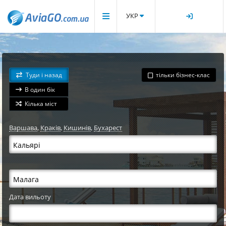
УКР
Туди і назад
тільки бізнес-клас
В один бік
Кілька міст
Варшава
,
Краків
,
Кишинів
,
Бухарест
Дата вильоту