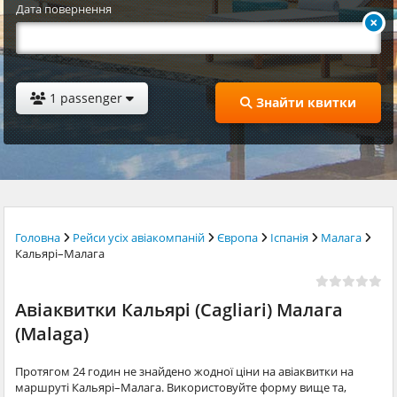
Дата повернення
1 passenger
Знайти квитки
Головна
Рейси усіх авіакомпаній
Європа
Іспанія
Малага
Кальярі–Малага
Авіаквитки Кальярі (Cagliari) Малага
(Malaga)
Протягом 24 годин не знайдено жодної ціни на авіаквитки на
маршруті Кальярі–Малага. Використовуйте форму вище та,