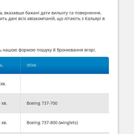
а, вказавши бажані дати вильоту та повернення,
ить дані всіх авіакомпаній, що літають з Кальярі в
сь нашою формою пошуку й бронювання вгорі.
ТЬ
ЛІТАК
 хв.
0 хв.
Boeing 737-700
0 хв.
Boeing 737-800 (winglets)