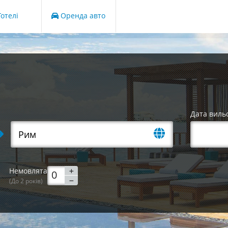
отелі
Оренда авто
Дата виль
Немовлята
(До 2 років)