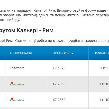
аквитки на маршруті Кальярі–Рим. Використовуйте форму вище т
і зворотним квитком), здійсніть пошук квитків. Система перевір
шого вибору.
рутом Кальярі - Рим
ярі-Рим. Квитки на ці рейси ви можете придбати, скориставши
АВІАКОМПАНІЯ
НОМЕР РЕЙСУ
ТРИВАЛІС
FR 4323
1 г. 5
XZ 2330
1 г. 1
XZ 2332
1 г. 1