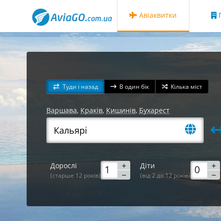
Авіаквитки
Г
Туди і назад
В один бік
Кілька міст
Варшава
,
Краків
,
Кишинів
,
Бухарест
Дорослі
Діти
(старше 12 років)
(від 2 до 12 років)