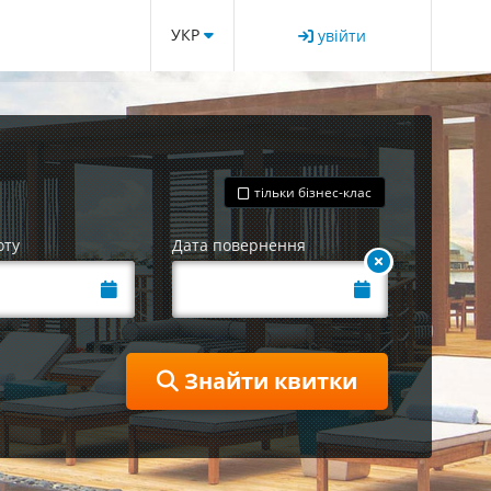
УКР
увійти
тільки бізнес-клас
оту
Дата повернення
Знайти квитки