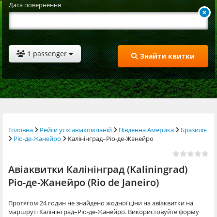
Дата повернення
1 passenger
Знайти квитки
Головна
Рейси усіх авіакомпаній
Південна Америка
Бразилія
Ріо-де-Жанейро
Калінінград–Ріо-де-Жанейро
Авіаквитки Калінінград (Kaliningrad)
Ріо-де-Жанейро (Rio de Janeiro)
Протягом 24 годин не знайдено жодної ціни на авіаквитки на
маршруті Калінінград–Ріо-де-Жанейро. Використовуйте форму