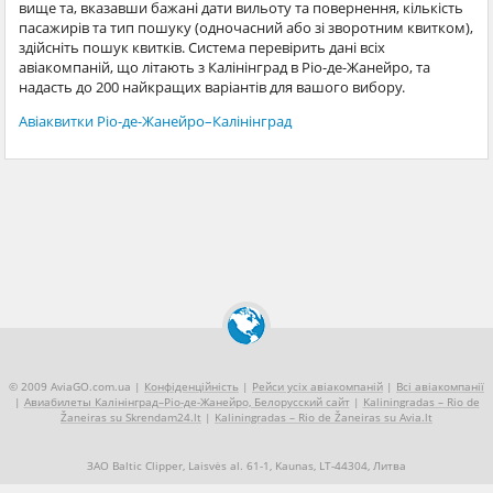
вище та, вказавши бажані дати вильоту та повернення, кількість
пасажирів та тип пошуку (одночасний або зі зворотним квитком),
здійсніть пошук квитків. Система перевірить дані всіх
авіакомпаній, що літають з Калінінград в Ріо-де-Жанейро, та
надасть до 200 найкращих варіантів для вашого вибору.
Авіаквитки Ріо-де-Жанейро–Калінінград
© 2009 AviaGO.com.ua |
Конфіденційність
|
Рейси усіх авіакомпаній
|
Всі авіакомпанії
|
Авиабилеты Калінінград–Ріо-де-Жанейро, Белорусский сайт
|
Kaliningradas – Rio de
Žaneiras su Skrendam24.lt
|
Kaliningradas – Rio de Žaneiras su Avia.lt
ЗАО Baltic Clipper, Laisvės al. 61-1, Kaunas, LT-44304, Литва