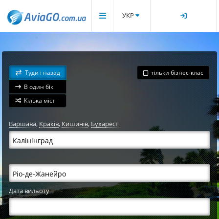
УКР
Туди і назад
тільки бізнес-клас
В один бік
Кілька міст
Варшава
,
Краків
,
Кишинів
,
Бухарест
Дата вильоту