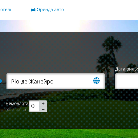
отелі
Оренда авто
Дата виль
Немовлята
(До 2 років)