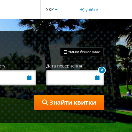
УКР
увійти
тільки бізнес-клас
оту
Дата повернення
Знайти квитки