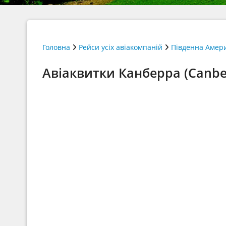
Головна
Рейси усіх авіакомпаній
Південна Амер
Авіаквитки Канберра (Canberr