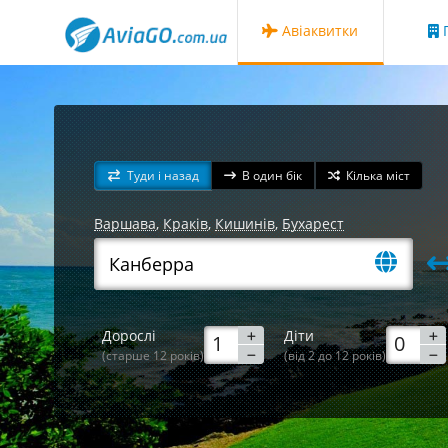
Авіаквитки
Г
Туди і назад
В один бік
Кілька міст
Варшава
,
Краків
,
Кишинів
,
Бухарест
Дорослі
Діти
(старше 12 років)
(від 2 до 12 років)