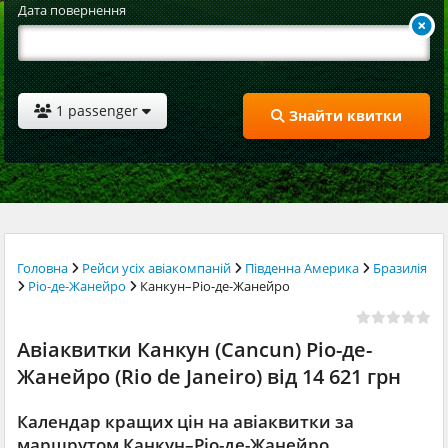
Дата повернення
1 passenger
Знайти квитки
Головна
Рейси усіх авіакомпаній
Південна Америка
Бразилія
Ріо-де-Жанейро
Канкун–Ріо-де-Жанейро
Авіаквитки Канкун (Cancun) Ріо-де-
Жанейро (Rio de Janeiro) від 14 621 грн
Календар кращих цін на авіаквитки за
маршрутом Канкун–Ріо-де-Жанейро