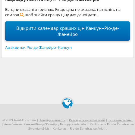
Всі ціни вказані в гривнях. Якщо ціна не вказана, натисніть на
символ
щоб знайти кращу ціну для даної дати.
Відкрити календар кращих цін Канкун–Ріо-де-
Жанейро
Авіаквитки Ріо-де-Жанейро–Канкун
© 2009 AviaGO.com.ua |
Конфіденційність
|
Рейси усіх авіакомпаній
|
Всі авіакомпанії
|
Авиабилеты Канкун–Ріо-де-Жанейро, Белорусский сайт
|
Kankunas – Rio de Žaneiras su
Skrendam24.lt
|
Kankunas – Rio de Žaneiras su Avia.lt