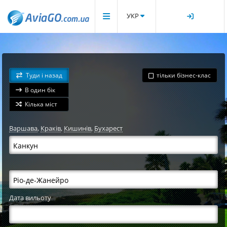
УКР
Туди і назад
тільки бізнес-клас
В один бік
Кілька міст
Варшава
,
Краків
,
Кишинів
,
Бухарест
Дата вильоту