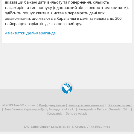
вказавши бажані дати вильоту та повернення, кількість
пасажирів та тип пошуку (одночасний або зі зворотним квитком),
здійсніть пошук квитків. Система перевірить дані всіх
авіакомпаній, що літають з Караганда в Делі, та надасть до 200
найкращих варіантів для вашого вибору.
Авіаквитки Делі–Караганда
© 2009 AviaGO.com.ua |
Конфіденційність
|
Рейси усіх авіакомпаній
|
Всі авіакомпанії
|
Авиабилеты Караганда–Делі, Белорусский сайт
|
Karaganda – Delis su Skrendam24.lt
|
Karaganda – Delis su Avia.lt
ЗАО Baltic Clipper, Laisvės al. 61-1, Kaunas, LT-44304, Литва