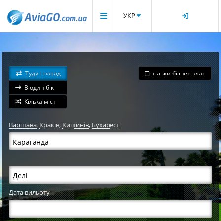
УКР
Туди і назад
тільки бізнес-клас
В один бік
Кілька міст
Варшава
,
Краків
,
Кишинів
,
Бухарест
Дата вильоту