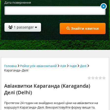
Дата повернення
1 passenger
Знайти квитки
Головна
Рейси усіх авіакомпаній
Азія
Індія
Делі
Караганда–Делі
Авіаквитки Караганда (Karaganda)
Делі (Delhi)
Протягом 24 годин не знайдено жодної ціни на авіаквитки на
маршруті Караганда–Делі. Використовуйте форму вище та,