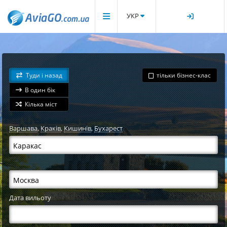
УКР
Туди і назад
тільки бізнес-клас
В один бік
Кілька міст
Варшава
,
Краків
,
Кишинів
,
Бухарест
Дата вильоту