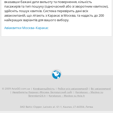
вказавши бажані дати вильоту та повернення, кількість
пасажирів та тип пошуку (одночасний або зі зворотним квитком),
здійсніть пошук квитків. Система перевірить дані всіх
авіакомпаній, що літають з Каракас в Москва, та надасть до 200
найкращих варіантів для вашого вибору.
Авіаквитки Москва–Каракас
© 2009 AviaGO.com.ua |
Конфіденційність
|
Рейси усіх авіакомпаній
|
Всі авіакомпанії
|
Авиабилеты Каракас–Москва, Белорусский сайт
|
Karakasas – Maskva su
Skrendam24.lt
|
Karakasas – Maskva su Avia.lt
ЗАО Baltic Clipper, Laisvės al. 61-1, Kaunas, LT-44304, Литва