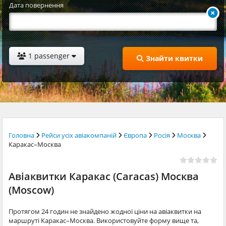
Дата повернення
1 passenger
Знайти квитки
Головна
Рейси усіх авіакомпаній
Європа
Росія
Москва
Каракас–Москва
Авіаквитки Каракас (Caracas) Москва
(Moscow)
Протягом 24 годин не знайдено жодної ціни на авіаквитки на
маршруті Каракас–Москва. Використовуйте форму вище та,