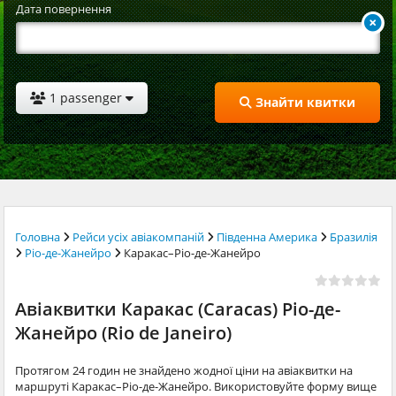
Дата повернення
1 passenger
Знайти квитки
Головна
Рейси усіх авіакомпаній
Південна Америка
Бразилія
Ріо-де-Жанейро
Каракас–Ріо-де-Жанейро
Авіаквитки Каракас (Caracas) Ріо-де-
Жанейро (Rio de Janeiro)
Протягом 24 годин не знайдено жодної ціни на авіаквитки на
маршруті Каракас–Ріо-де-Жанейро. Використовуйте форму вище