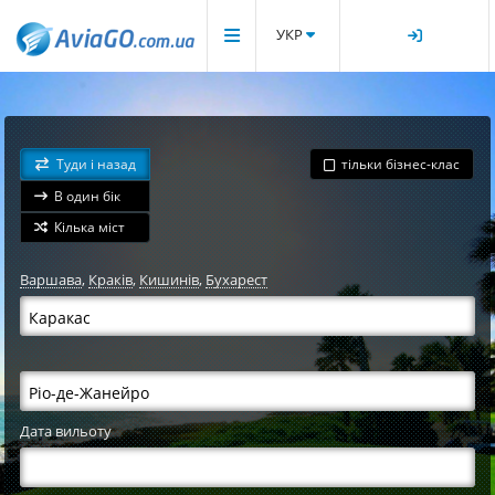
УКР
Туди і назад
тільки бізнес-клас
В один бік
Кілька міст
Варшава
,
Краків
,
Кишинів
,
Бухарест
Дата вильоту