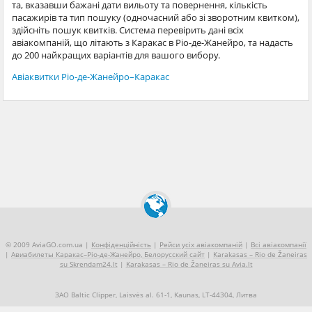
та, вказавши бажані дати вильоту та повернення, кількість
пасажирів та тип пошуку (одночасний або зі зворотним квитком),
здійсніть пошук квитків. Система перевірить дані всіх
авіакомпаній, що літають з Каракас в Ріо-де-Жанейро, та надасть
до 200 найкращих варіантів для вашого вибору.
Авіаквитки Ріо-де-Жанейро–Каракас
© 2009 AviaGO.com.ua |
Конфіденційність
|
Рейси усіх авіакомпаній
|
Всі авіакомпанії
|
Авиабилеты Каракас–Ріо-де-Жанейро, Белорусский сайт
|
Karakasas – Rio de Žaneiras
su Skrendam24.lt
|
Karakasas – Rio de Žaneiras su Avia.lt
ЗАО Baltic Clipper, Laisvės al. 61-1, Kaunas, LT-44304, Литва