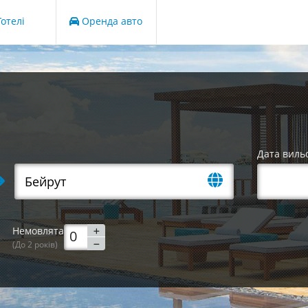
отелі
Оренда авто
Дата виль
Немовлята
(До 2 років)