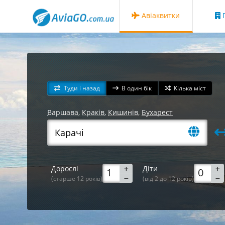
Авіаквитки
Г
Туди і назад
В один бік
Кілька міст
Варшава
,
Краків
,
Кишинів
,
Бухарест
Дорослі
Діти
(старше 12 років)
(від 2 до 12 років)