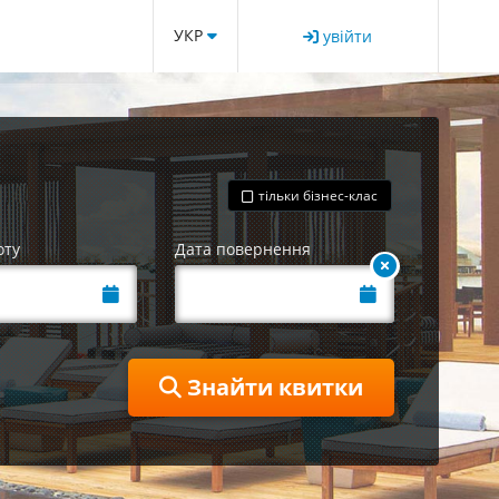
УКР
увійти
тільки бізнес-клас
оту
Дата повернення
Знайти квитки