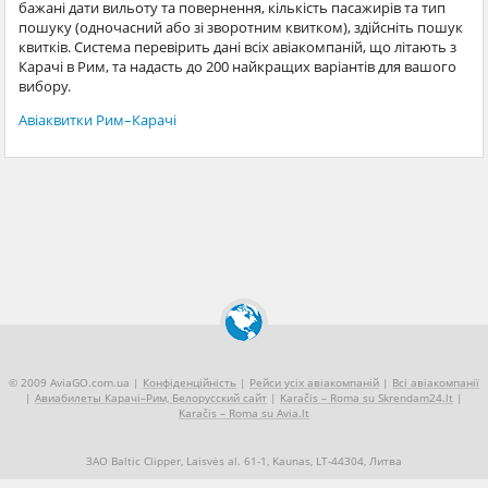
бажані дати вильоту та повернення, кількість пасажирів та тип
пошуку (одночасний або зі зворотним квитком), здійсніть пошук
квитків. Система перевірить дані всіх авіакомпаній, що літають з
Карачі в Рим, та надасть до 200 найкращих варіантів для вашого
вибору.
Авіаквитки Рим–Карачі
© 2009 AviaGO.com.ua |
Конфіденційність
|
Рейси усіх авіакомпаній
|
Всі авіакомпанії
|
Авиабилеты Карачі–Рим, Белорусский сайт
|
Karačis – Roma su Skrendam24.lt
|
Karačis – Roma su Avia.lt
ЗАО Baltic Clipper, Laisvės al. 61-1, Kaunas, LT-44304, Литва