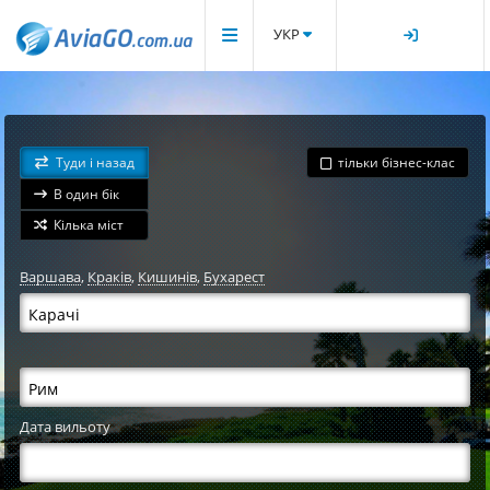
УКР
Туди і назад
тільки бізнес-клас
В один бік
Кілька міст
Варшава
,
Краків
,
Кишинів
,
Бухарест
Дата вильоту