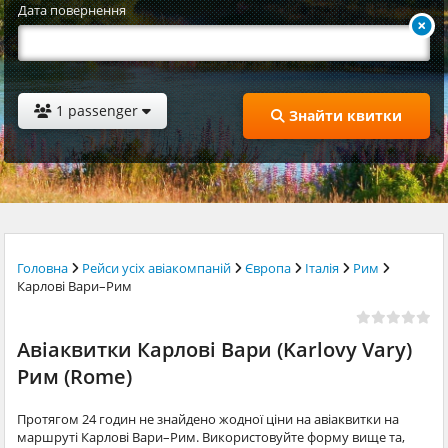
Дата повернення
1 passenger
Знайти квитки
Головна
Рейси усіх авіакомпаній
Європа
Італія
Рим
Карлові Вари–Рим
Авіаквитки Карлові Вари (Karlovy Vary)
Рим (Rome)
Протягом 24 годин не знайдено жодної ціни на авіаквитки на
маршруті Карлові Вари–Рим. Використовуйте форму вище та,