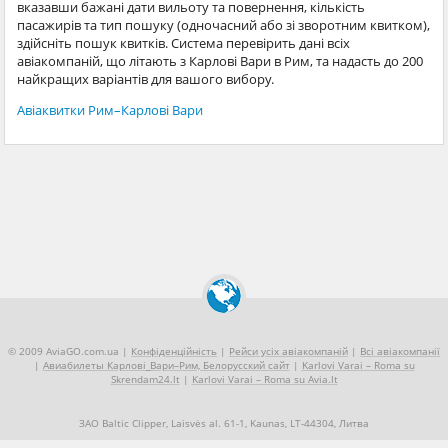
вказавши бажані дати вильоту та повернення, кількість
пасажирів та тип пошуку (одночасний або зі зворотним квитком),
здійсніть пошук квитків. Система перевірить дані всіх
авіакомпаній, що літають з Карлові Вари в Рим, та надасть до 200
найкращих варіантів для вашого вибору.
Авіаквитки Рим–Карлові Вари
© 2009 AviaGO.com.ua |
Конфіденційність
|
Рейси усіх авіакомпаній
|
Всі авіакомпанії
|
Авиабилеты Карлові_Вари–Рим, Белорусский сайт
|
Karlovi Varai – Roma su
Skrendam24.lt
|
Karlovi Varai – Roma su Avia.lt
ЗАО Baltic Clipper, Laisvės al. 61-1, Kaunas, LT-44304, Литва