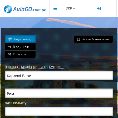
УКР
Туди і назад
тільки бізнес-клас
В один бік
Кілька міст
Варшава
,
Краків
,
Кишинів
,
Бухарест
Дата вильоту