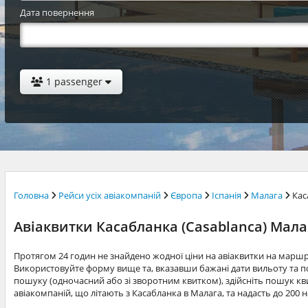
Дата повернення
1 passenger
Головна
Рейси усіх авіакомпаній
Європа
Іспанія
Малага
Кас
Авіаквитки Касабланка (Casablanca) Мала
Протягом 24 годин не знайдено жодної ціни на авіаквитки на марш
Використовуйте форму вище та, вказавши бажані дати вильоту та по
пошуку (одночасний або зі зворотним квитком), здійсніть пошук квит
авіакомпаній, що літають з Касабланка в Малага, та надасть до 200