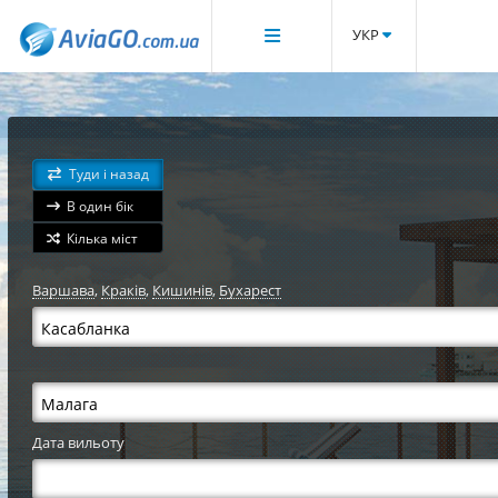
УКР
Туди і назад
В один бік
Кілька міст
Варшава
,
Краків
,
Кишинів
,
Бухарест
Дата вильоту