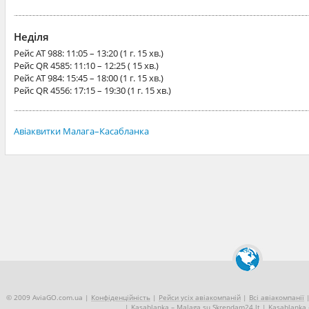
Неділя
Рейс
AT 988
: 11:05 – 13:20 (1 г. 15 хв.)
Рейс
QR 4585
: 11:10 – 12:25 ( 15 хв.)
Рейс
AT 984
: 15:45 – 18:00 (1 г. 15 хв.)
Рейс
QR 4556
: 17:15 – 19:30 (1 г. 15 хв.)
Авіаквитки Малага–Касабланка
© 2009 AviaGO.com.ua |
Конфіденційність
|
Рейси усіх авіакомпаній
|
Всі авіакомпанії
|
Kasablanka – Malaga su Skrendam24.lt
|
Kasablanka 