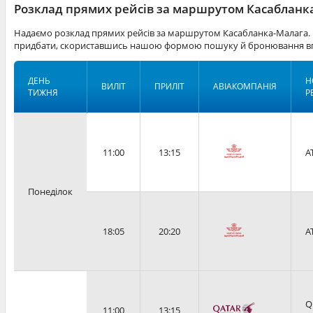
Розклад прямих рейсів за маршрутом Касабланка
Надаємо розклад прямих рейсів за маршрутом Касабланка-Малага. 
придбати, скориставшись нашою формою пошуку й бронювання вг
ДЕНЬ
Н
ВИЛІТ
ПРИЛІТ
АВІАКОМПАНІЯ
ТИЖНЯ
Р
11:00
13:15
A
Понеділок
18:05
20:20
A
Q
11:00
13:15