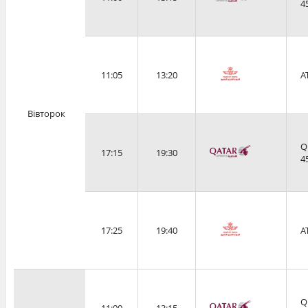
4
11:05
13:20
A
Вівторок
Q
17:15
19:30
4
17:25
19:40
A
Q