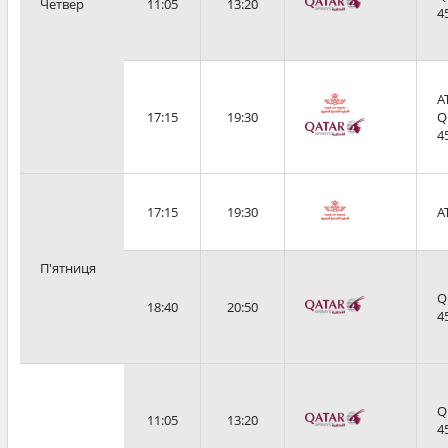
Четвер
11:05
13:20
4
A
17:15
19:30
Q
4
17:15
19:30
A
П'ятниця
Q
18:40
20:50
4
Q
11:05
13:20
4