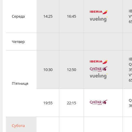
I
Середа
14:25
16:45
V
6
Четвер
I
Q
10:30
12:50
3
V
6
П'ятниця
Q
19:55
22:15
3
Субота