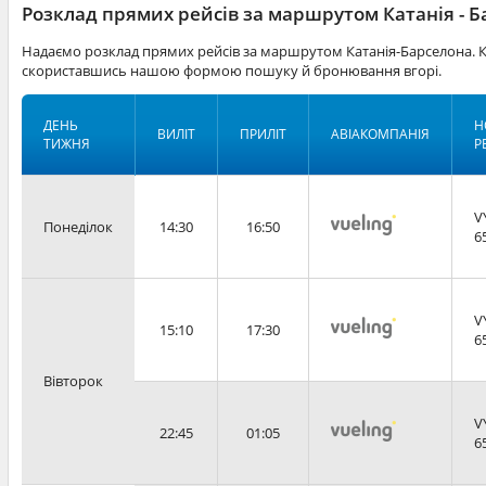
Розклад прямих рейсів за маршрутом Катанія - 
Надаємо розклад прямих рейсів за маршрутом Катанія-Барселона. К
скориставшись нашою формою пошуку й бронювання вгорі.
ДЕНЬ
Н
ВИЛІТ
ПРИЛІТ
АВІАКОМПАНІЯ
ТИЖНЯ
Р
V
Понеділок
14:30
16:50
6
V
15:10
17:30
6
Вівторок
V
22:45
01:05
6