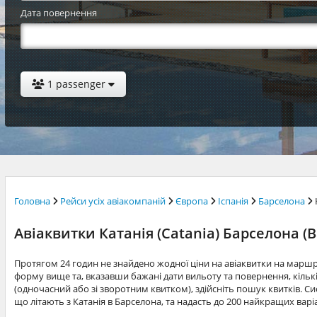
Дата повернення
1 passenger
Головна
Рейси усіх авіакомпаній
Європа
Іспанія
Барселона
Авіаквитки Катанія (Catania) Барселона (B
Протягом 24 годин не знайдено жодної ціни на авіаквитки на марш
форму вище та, вказавши бажані дати вильоту та повернення, кільк
(одночасний або зі зворотним квитком), здійсніть пошук квитків. Си
що літають з Катанія в Барселона, та надасть до 200 найкращих варі