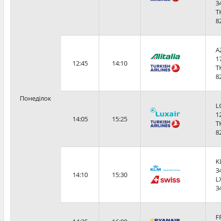
3
T
8
A
1
12:45
14:10
T
8
Понеділок
L
1
14:05
15:25
T
8
K
3
14:10
15:30
L
3
F