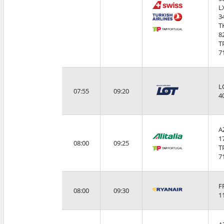
L
3
T
8
T
7
L
07:55
09:20
4
A
1
08:00
09:25
T
7
F
08:00
09:30
1