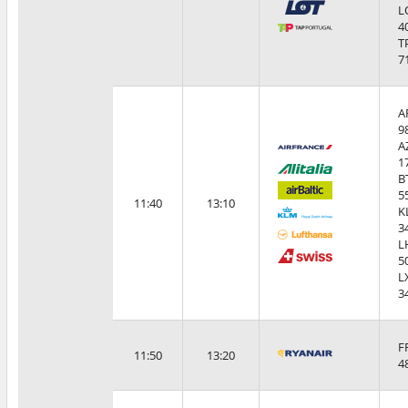
L
4
T
7
A
9
A
1
B
5
11:40
13:10
K
3
L
5
L
3
F
11:50
13:20
4