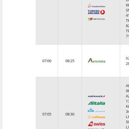
6
S
4
T
8
T
7
X
07:00
08:25
2
A
9
A
1
K
3
07:05
08:30
L
5
L