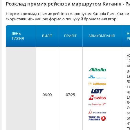
Розклад прямих рейсів за маршрутом Катанія - 
Надаємо розклад прямих рейсів за маршрутом Катанія-Рим. Квитки 
скориставшись нашою формою пошуку й бронювання вгорі.
ДЕНЬ
Н
ВИЛІТ
ПРИЛІТ
АВІАКОМПАНІЯ
ТИЖНЯ
Р
A
1
K
3
L
5
L
4
06:00
07:25
L
3
O
6
S
4
T