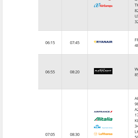
T
8
U
3
F
06:15
07:45
4
W
06:55
08:20
8
A
9
A
1
K
3
L
07:05
08:30
5