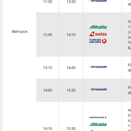
11:50
13:20
4
A
1
Вівторок
L
12:45
14:10
3
T
8
F
13:15
14:45
4
F
14:05
15:35
4
A
9
A
1
14:10
15:30