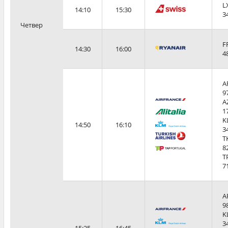
L
14:10
15:30
3
Четвер
F
14:30
16:00
4
A
9
A
1
K
14:50
16:10
3
T
8
T
7
A
9
K
3