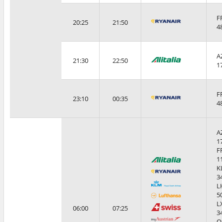
F
20:25
21:50
4
A
21:30
22:50
1
F
23:10
00:35
4
A
1
F
1
K
3
L
5
L
06:00
07:25
3
O