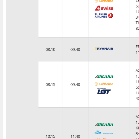
L
5
L
3
T
8
F
08:10
09:40
1
A
1
L
08:15
09:40
5
L
4
A
1
K
3
10:15
11:40