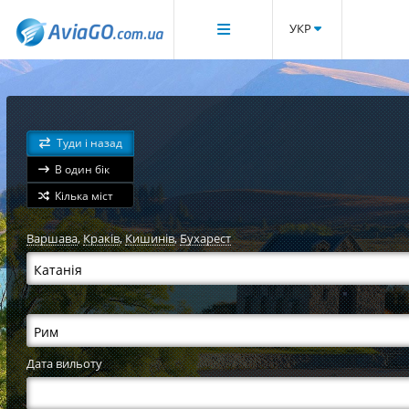
УКР
Туди і назад
В один бік
Кілька міст
Варшава
,
Краків
,
Кишинів
,
Бухарест
Дата вильоту