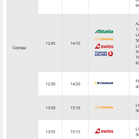
6
A
1
L
5
12:45
14:10
L
Середа
3
T
8
F
12:50
14:20
4
L
13:50
15:10
5
L
13:55
15:15
3