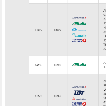
A
9
A
1
K
14:10
15:30
3
L
1
T
8
A
14:50
16:10
1
A
9
L
4
15:25
16:45
S
4