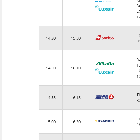
K
3
L
1
L
14:30
15:50
3
A
1
14:50
16:10
L
1
T
14:55
16:15
8
F
15:00
16:30
4