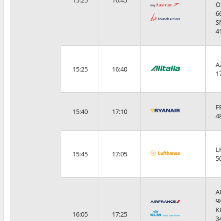
15:25
16:45
O
6
S
4
A
15:25
16:40
1
F
15:40
17:10
4
L
15:45
17:05
5
A
9
K
16:05
17:25
3