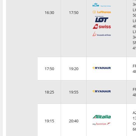
3
L
16:30
17:50
5
L
4
L
3
S
4
F
17:50
19:20
4
F
18:25
19:55
4
A
1
19:15
20:40
O
6