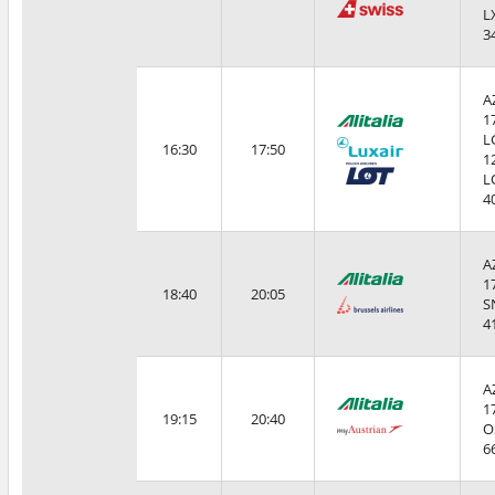
L
3
A
1
L
16:30
17:50
1
L
4
A
1
18:40
20:05
S
4
A
1
19:15
20:40
O
6