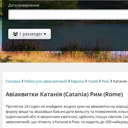
Дата повернення
1 passenger
Головна
Рейси усіх авіакомпаній
Європа
Італія
Рим
Катанія
Авіаквитки Катанія (Catania) Рим (Rome)
Протягом 24 годин не знайдено жодної ціни на авіаквитки на марш
форму вище та, вказавши бажані дати вильоту та повернення, кільк
(одночасний або зі зворотним квитком), здійсніть пошук квитків. Си
авіакомпаній, що літають з Катанія в Рим, та надасть до 200 найкра