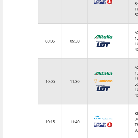
3
T
8
A
1
08:05
09:30
L
4
A
1
L
10:05
11:30
5
L
4
K
3
10:15
11:40
T
8