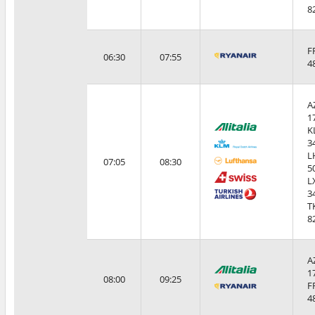
8
F
06:30
07:55
4
A
1
K
3
L
07:05
08:30
5
L
3
T
8
A
1
08:00
09:25
F
4