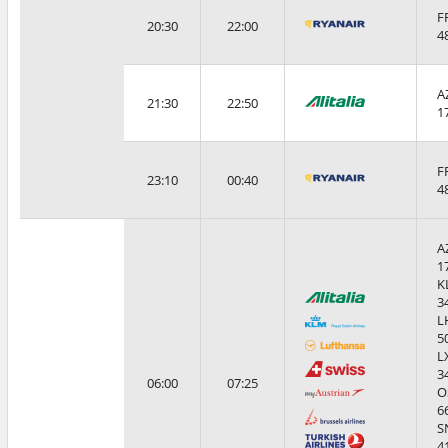
F
20:30
22:00
4
A
21:30
22:50
1
F
23:10
00:40
4
A
1
K
3
L
5
L
3
06:00
07:25
O
6
S
4