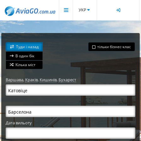
УКР
Туди і назад
тільки бізнес-клас
В один бік
Кілька міст
Варшава
,
Краків
,
Кишинів
,
Бухарест
Дата вильоту