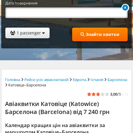
Дата повернення
1 passenger
Знайти квитки
Головна
Рейси усіх авіакомпаній
Європа
Іспанія
Барселона
Катовіце–Барселона
3,00
/5
(: 1)
Авіаквитки Катовіце (Katowice)
Барселона (Barcelona) від 7 240 грн
Календар кращих цін на авіаквитки за
маршрутом Катовіце–Барселона