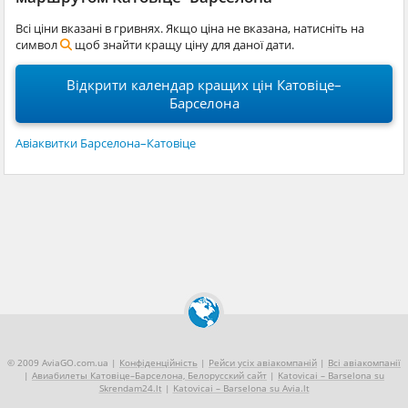
Всі ціни вказані в гривнях. Якщо ціна не вказана, натисніть на
символ
щоб знайти кращу ціну для даної дати.
Відкрити календар кращих цін Катовіце–
Барселона
Авіаквитки Барселона–Катовіце
© 2009 AviaGO.com.ua |
Конфіденційність
|
Рейси усіх авіакомпаній
|
Всі авіакомпанії
|
Авиабилеты Катовіце–Барселона, Белорусский сайт
|
Katovicai – Barselona su
Skrendam24.lt
|
Katovicai – Barselona su Avia.lt