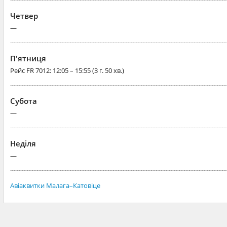
Четвер
—
П'ятниця
Рейс
FR 7012
: 12:05 – 15:55 (3 г. 50 хв.)
Субота
—
Неділя
—
Авіаквитки Малага–Катовіце