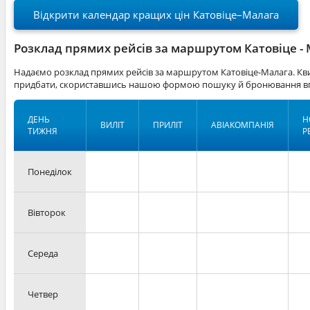
Відкрити календар кращих цін Катовіце–Малага
Розклад прямих рейсів за маршрутом Катовіце -
Надаємо розклад прямих рейсів за маршрутом Катовіце-Малага. Кви
придбати, скориставшись нашою формою пошуку й бронювання вг
ДЕНЬ
Н
ВИЛІТ
ПРИЛІТ
АВІАКОМПАНІЯ
ТИЖНЯ
Р
Понеділок
Вівторок
Середа
Четвер