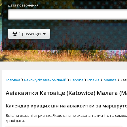
Дата повернення
1 passenger
Головна
Рейси усіх авіакомпаній
Європа
Іспанія
Малага
Кат
Авіаквитки Катовіце (Katowice) Малага (Ma
Календар кращих цін на авіаквитки за маршрут
Всі ціни вказані в гривнях. Якщо ціна не вказана, натисніть на симв
даної дати.