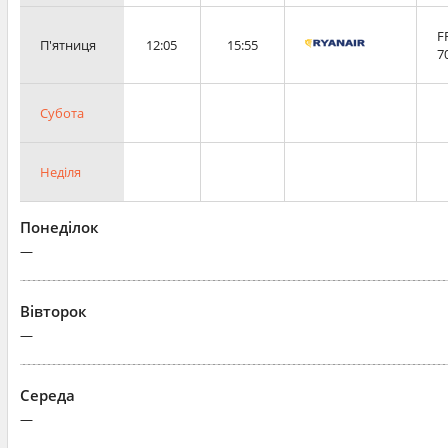
F
П'ятниця
12:05
15:55
7
Субота
Неділя
Понеділок
—
Вівторок
—
Середа
—