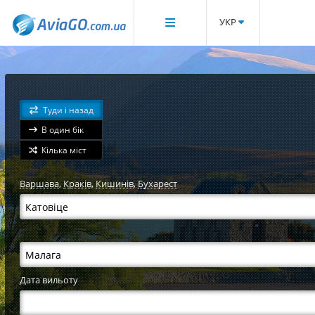
УКР
Туди і назад
В один бік
Кілька міст
Варшава
,
Краків
,
Кишинів
,
Бухарест
Дата вильоту