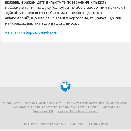
вказавши бажані дати вильоту та повернення, кількість
пасажирів та тип пошуку (одночасний або зі зворотним квитком),
здійсніть пошук квитків. Система перевірить дані всіх
авіакомпаній, що літають з Каяні в Барселона, та надасть до 200
найкращих варіантів для вашого вибору.
Авіаквитки Барселона–Каяні
© 2009 AviaGO.com.ua |
Конфіденційність
|
Рейси усіх авіакомпаній
|
Всі авіакомпанії
|
Авиабилеты Каяні–Барселона, Белорусский сайт
|
Kajanis – Barselona su
Skrendam24.lt
|
Kajanis – Barselona su Avia.lt
ЗАО Baltic Clipper, Laisvės al. 61-1, Kaunas, LT-44304, Литва