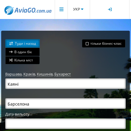
УКР
Туди і назад
тільки бізнес-клас
В один бік
Кілька міст
Варшава
,
Краків
,
Кишинів
,
Бухарест
Дата вильоту