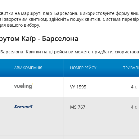
аквитки на маршруті Каїр–Барселона. Використовуйте форму вищ
і зворотним квитком), здійсніть пошук квитків. Система перевіри
для вашого вибору.
утом Каїр - Барселона
-Барселона. Квитки на ці рейси ви можете придбати, скориста
АВІАКОМПАНІЯ
НОМЕР РЕЙСУ
ТРИВАЛІ
VY 1595
4 г.
MS 767
4 г.