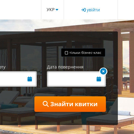
УКР
увійти
тільки бізнес-клас
оту
Дата повернення
Знайти квитки