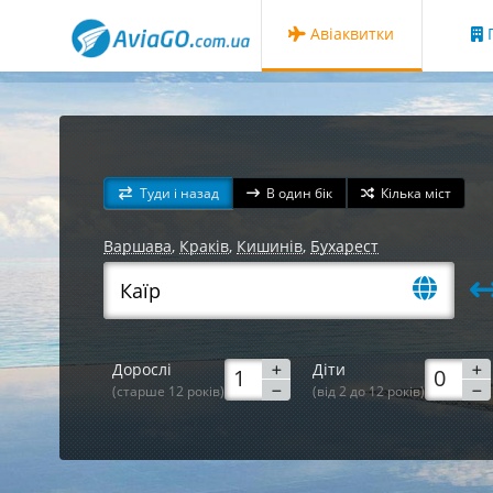
Авіаквитки
Г
Туди і назад
В один бік
Кілька міст
Варшава
,
Краків
,
Кишинів
,
Бухарест
Дорослі
Діти
(старше 12 років)
(від 2 до 12 років)