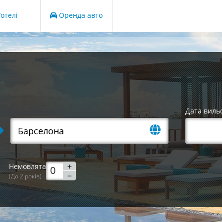
отелі
Оренда авто
Дата виль
Немовлята
(До 2 років)