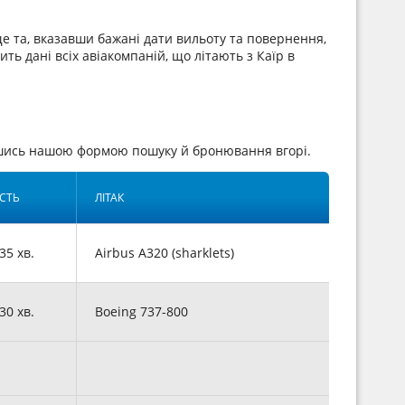
е та, вказавши бажані дати вильоту та повернення,
ть дані всіх авіакомпаній, що літають з Каїр в
вшись нашою формою пошуку й бронювання вгорі.
СТЬ
ЛІТАК
 35 хв.
Airbus A320 (sharklets)
 30 хв.
Boeing 737-800