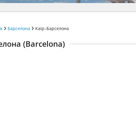
ія
Барселона
Каїр–Барселона
елона (Barcelona)