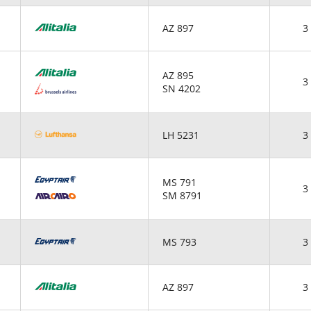
AZ 897
3 
AZ 895
3 
SN 4202
LH 5231
3 
MS 791
3 
SM 8791
MS 793
3 
AZ 897
3 