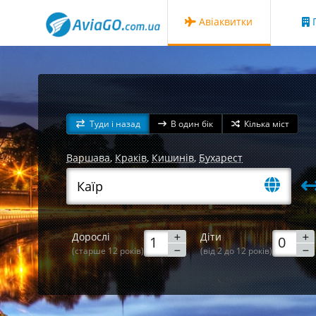
Авіаквитки
Г
Туди і назад
В один бік
Кілька міст
Варшава
,
Краків
,
Кишинів
,
Бухарест
Дорослі
Діти
(старше 12 років)
(від 2 до 12 років)