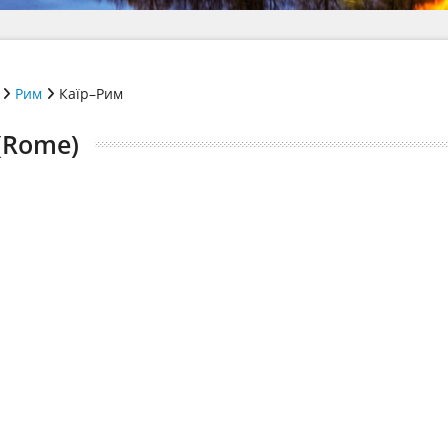
Рим
Каїр–Рим
 (Rome)