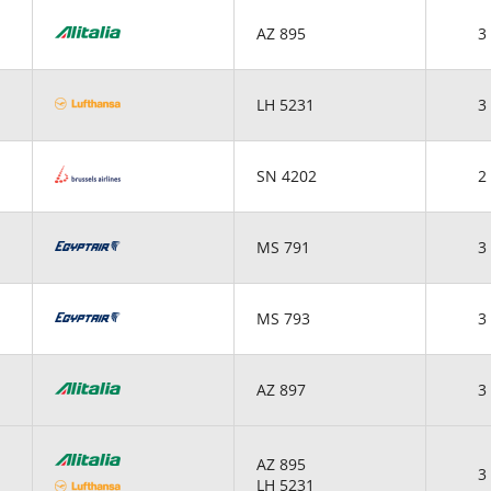
AZ 895
3 
LH 5231
3 
SN 4202
2 
MS 791
3 
MS 793
3 
AZ 897
3 
AZ 895
3 
LH 5231