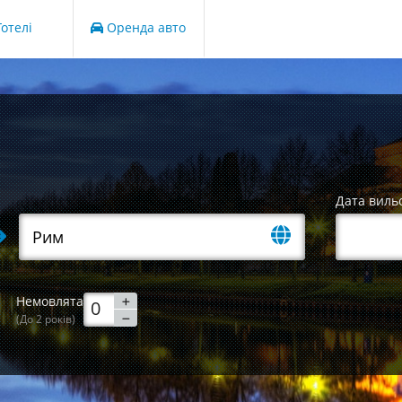
отелі
Оренда авто
Дата виль
Немовлята
(До 2 років)