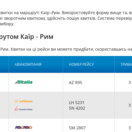
аквитки на маршруті Каїр–Рим. Використовуйте форму вище та, 
і зворотним квитком), здійсніть пошук квитків. Система перевіри
вибору.
утом Каїр - Рим
-Рим. Квитки на ці рейси ви можете придбати, скориставшись 
АВІАКОМПАНІЯ
НОМЕР РЕЙСУ
ТРИВА
AZ 895
3 
LH 5231
3 
SN 4202
SM 2807
3 