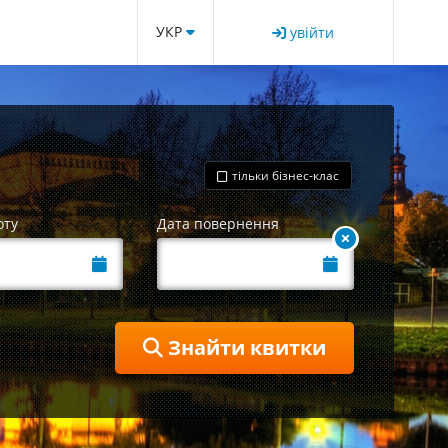
УКР
увійти
тільки бізнес-клас
оту
Дата повернення
Знайти квитки