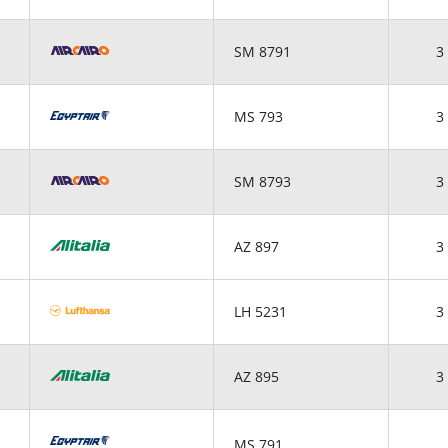
SM 8791
3 
MS 793
3 
SM 8793
3 
AZ 897
3 
LH 5231
3 
AZ 895
3 
MS 791