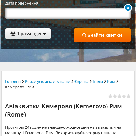
Дата повернення
1 passenger
Знайти квитки
Головна
Рейси усіх авіакомпаній
Європа
Італія
Рим
Кемерово–Рим
Авіаквитки Кемерово (Kemerovo) Рим
(Rome)
Протягом 24 годин не знайдено жодної ціни на авіаквитки на
маршруті Кемерово–Рим. Використовуйте форму вище та,