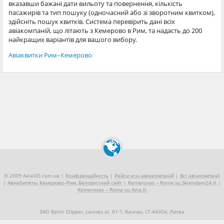
вказавши бажані дати вильоту та повернення, кількість
пасажирів та тип пошуку (одночасний або зі зворотним квитком),
здійсніть пошук квитків. Система перевірить дані всіх
авіакомпаній, що літають з Кемерово в Рим, та надасть до 200
найкращих варіантів для вашого вибору.
Авіаквитки Рим–Кемерово
© 2009 AviaGO.com.ua |
Конфіденційність
|
Рейси усіх авіакомпаній
|
Всі авіакомпанії
|
Авиабилеты Кемерово–Рим, Белорусский сайт
|
Kemerovas – Roma su Skrendam24.lt
|
Kemerovas – Roma su Avia.lt
ЗАО Baltic Clipper, Laisvės al. 61-1, Kaunas, LT-44304, Литва