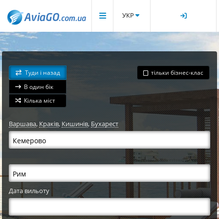
УКР
Туди і назад
тільки бізнес-клас
В один бік
Кілька міст
Варшава
,
Краків
,
Кишинів
,
Бухарест
Дата вильоту