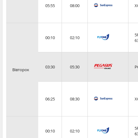
05:55
08:00
X
5
00:10
02:10
6
03:30
05:30
P
Вівторок
06:25
08:30
X
5
00:10
02:10
6