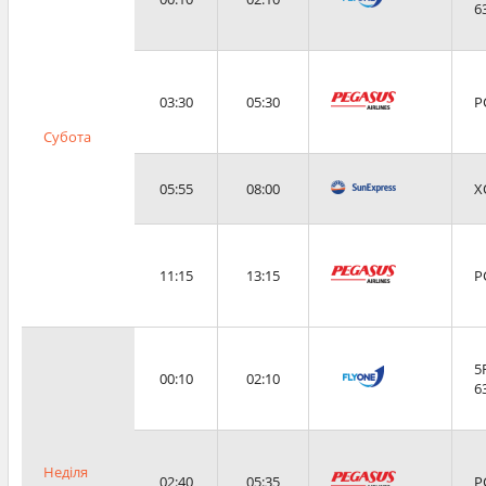
6
03:30
05:30
P
Субота
05:55
08:00
X
11:15
13:15
P
5
00:10
02:10
6
Неділя
02:40
05:35
P