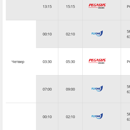
13:15
15:15
P
5
00:10
02:10
6
Четвер
03:30
05:30
P
5
07:00
09:00
6
5
00:10
02:10
6