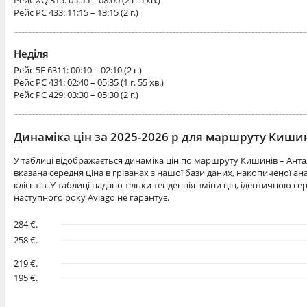
Рейс
XQ 315
: 05:55 – 08:00 (2 г. 5 хв.)
Рейс
PC 433
: 11:15 – 13:15 (2 г.)
Неділя
Рейс
5F 6311
: 00:10 – 02:10 (2 г.)
Рейс
PC 431
: 02:40 – 05:35 (1 г. 55 хв.)
Рейс
PC 429
: 03:30 – 05:30 (2 г.)
Динаміка цін за 2025-2026 р для маршруту Киши
У таблиці відображається динаміка цін по маршруту Кишинів – Анта
вказана середня ціна в гріванах з нашої бази даних, накопиченої 
клієнтів. У таблиці надано тільки тенденція зміни цін, ідентичною се
наступного року Aviago не гарантує.
284 €.
258 €.
219 €.
195 €.