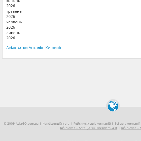
квітень
2026
травень
2026
червень
2026
липень
2026
Авіаквитки Анталія–Кишинів
© 2009 AviaGO.com.ua |
Конфіденційність
|
Рейси усіх авіакомпаній
|
Всі авіакомпанії
Kišiniovas – Antalija su Skrendam24.lt
|
Kišiniovas – A