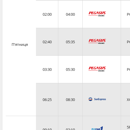
02:00
04:00
P
02:40
05:35
P
П'ятниця
03:30
05:30
P
06:25
08:30
X
5
00:10
02:10