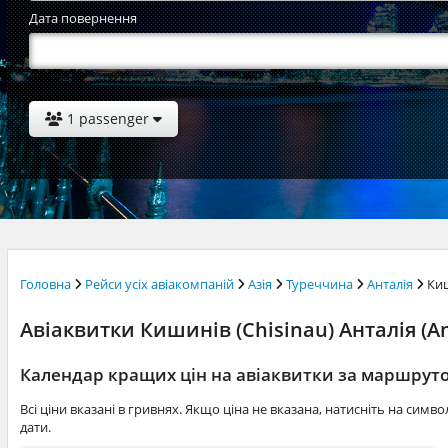
Дата повернення
1 passenger
Головна
Рейси усіх авіакомпаній
Азія
Туреччина
Анталія
Ки
Авіаквитки Кишинів (Chisinau) Анталія (Ant
Календар кращих цін на авіаквитки за маршрут
Всі ціни вказані в гривнях. Якщо ціна не вказана, натисніть на симв
дати.