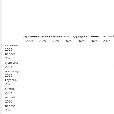
серпень
вересень
жовтень
листопад
грудень
січень
лютий
2025
2025
2025
2025
2025
2026
2026
серпень
2025
вересень
2025
жовтень
9
2025
листопад
2025
грудень
2025
січень
2026
лютий
2026
березень
2026