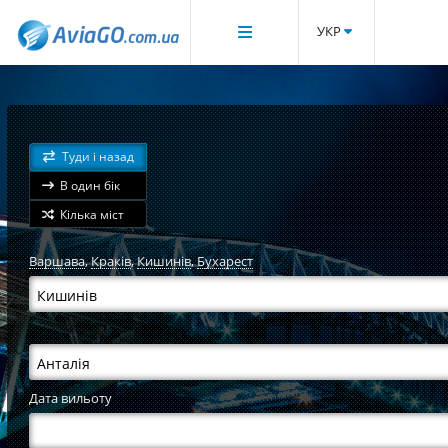
УКР
Туди і назад
В один бік
Кілька міст
Варшава
,
Краків
,
Кишинів
,
Бухарест
Дата вильоту