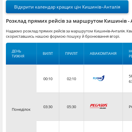
Відкрити календар кращих цін Кишинів–Анталія
Розклад прямих рейсів за маршрутом Кишинів - 
Надаємо розклад прямих рейсів за маршрутом Кишинів-Анталія. Кви
скориставшись нашою формою пошуку й бронювання вгорі.
ДЕНЬ
Н
ВИЛІТ
ПРИЛІТ
АВІАКОМПАНІЯ
ТИЖНЯ
Р
5
00:10
02:10
6
03:30
05:30
P
Понеділок