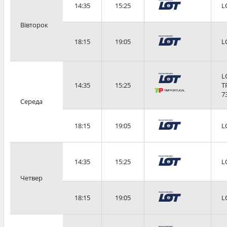
14:35
15:25
L
Вівторок
18:15
19:05
L
L
14:35
15:25
T
7
Середа
18:15
19:05
L
14:35
15:25
L
Четвер
18:15
19:05
L