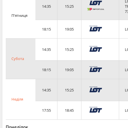
L
14:35
15:25
T
7
П'ятниця
18:15
19:05
L
14:35
15:25
L
Субота
18:15
19:05
L
14:35
15:25
L
Неділя
17:55
18:45
L
Понеділок