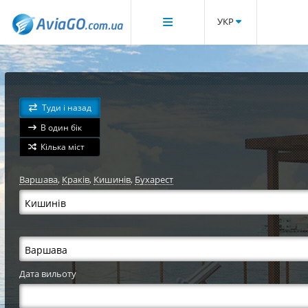
УКР
Туди і назад
В один бік
Кілька міст
Варшава
,
Краків
,
Кишинів
,
Бухарест
Дата вильоту