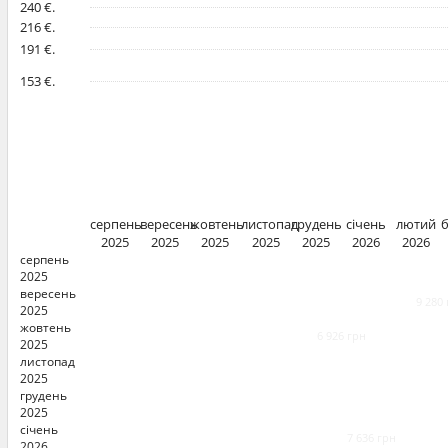
240 €.
216 €.
191 €.
153 €.
серпень
вересень
жовтень
листопад
грудень
січень
лютий
2025
2025
2025
2025
2025
2026
2026
серпень
2025
вересень
9 280
2025
жовтень
6 926 грн
2025
листопад
2025
грудень
2025
січень
7 636 грн
2026