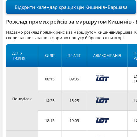
Відкрити календар кращих цін Кишинів–Варшава
Розклад прямих рейсів за маршрутом Кишинів -
Надаємо розклад прямих рейсів за маршрутом Кишинів-Варшава. Кв
скориставшись нашою формою пошуку й бронювання вгорі.
ДЕНЬ
Н
ВИЛІТ
ПРИЛІТ
АВІАКОМПАНІЯ
ТИЖНЯ
Р
L
08:15
09:05
1
Понеділок
14:35
15:25
L
18:15
19:05
L