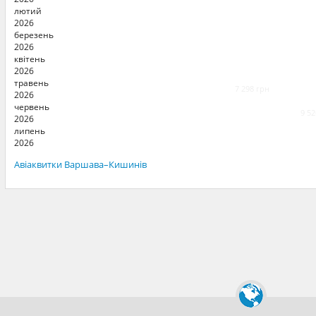
лютий
2026
березень
2026
квітень
2026
травень
7 298 грн
2026
червень
9 52
2026
липень
2026
Авіаквитки Варшава–Кишинів