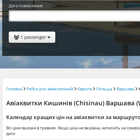
Дата повернення
1 passenger
Головна
Рейси усіх авіакомпаній
Європа
Польща
Варшава
Авіаквитки Кишинів (Chisinau) Варшава (W
Календар кращих цін на авіаквитки за маршру
Всі ціни вказані в гривнях. Якщо ціна не вказана, натисніть на симв
дати.